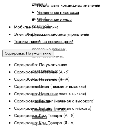
клапаны
Подготовка командных значений
с
Управление насосами
высокой
Управление осями
реакцией
Мобильная гидравлика
Электроприводы и системы управления
Принадлежности
Техника линейных перемещений
для
пропорциональных,
Сортировка: По умолчанию
высокореактивных
и
Сортировка: По умолчанию
сервоклапанов
Сортировка: Название (А - Я)
Сортировка: Название (Я - А)
Пропорциональные
Сортировка: Цена (низкая > высокая)
клапаны
Сортировка: Цена (высокая > низкая)
регулирования
Сортировка: Рейтинг (начиная с высокого)
давления
Сортировка: Рейтинг (начиная с низкого)
Пропорциональные
Сортировка: Код Товара (А - Я)
клапаны
Сортировка: Код Товара (Я - А)
управления