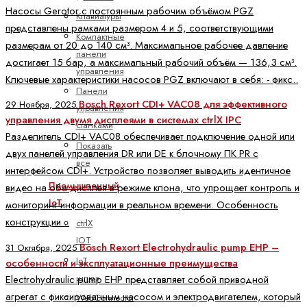
Насосы Gerotor с постоянным рабочим объёмом PGZ
Клавиатуры
представлены рамками размером 4 и 5, соответствующими
Компактные
размерам от 20 до 140 см³. Максимальное рабочее давление
панели
достигает 15 бар, а максимальный рабочий объём — 136,3 см³.
управления
Ключевые характеристики насосов PGZ включают в себя: - фикс..
Панели
Bosch Rexort CDI+ VAC08 для эффективного
29 Ноября, 2025
управления
управления двумя дисплеями в системах ctrlX IPC
станками
Разделитель CDI+ VAC08 обеспечивает подключение одной или
Показать
двух панелей управления DR или DE к блочному ПК PR с
все
интерфейсом CDI+. Устройство позволяет выводить идентичное
Промышленный
видео на оба дисплея в режиме клона, что упрощает контроль и
IoT
мониторинг информации в реальном времени. Особенность
конструкции ..
ctrlX
IOT
Bosch Rexort Electrohydraulic pump EHP –
31 Октября, 2025
IoT
особенности и эксплуатационные преимущества
шлюз
Electrohydraulic pump EHP представляет собой приводной
агрегат с фиксированным насосом и электродвигателем, который
WebConnector