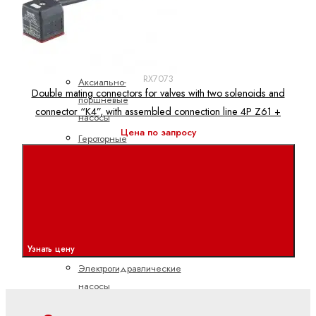
Мобильная гидравлика
Насосы
RX7073
Аксиально-
Double mating connectors for valves with two solenoids and
поршневые
connector “K4”, with assembled connection line 4P Z61 +
насосы
Цена по запросу
Героторные
насосы
Шестеренные
насосы
с
внешним
зацеплением
Узнать цену
Электрогидравлические
насосы