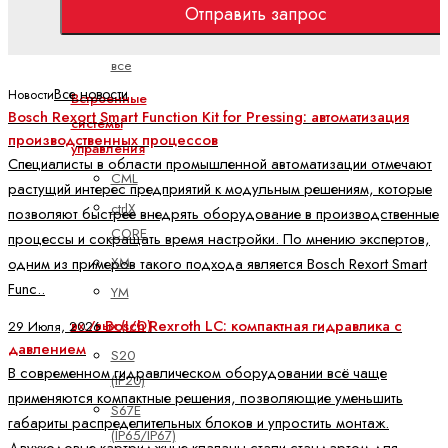
PLC
Отправить запрос
Показать
все
Все новости
Новости
Встроенные
Bosch Rexort Smart Function Kit for Pressing: автоматизация
системы
производственных процессов
управления
Специалисты в области промышленной автоматизации отмечают
CML
растущий интерес предприятий к модульным решениям, которые
ctrlX
позволяют быстрее внедрять оборудование в производственные
CORE
процессы и сокращать время настройки. По мнению экспертов,
XM
одним из примеров такого подхода является Bosch Rexort Smart
Func..
YM
Bosch Rexroth LC: компактная гидравлика с
вх./вых (I/O)
29 Июля, 2026
давлением
S20
В современном гидравлическом оборудовании всё чаще
(IP20)
применяются компактные решения, позволяющие уменьшить
S67E
габариты распределительных блоков и упростить монтаж.
(IP65/IP67)
Двухходовые картриджные клапаны стали стандартом для