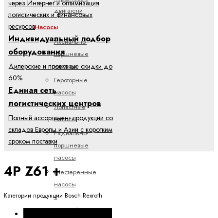
через Интернет и оптимизация
двигатели
логистических и финансовых
ресурсов
Насосы
Индивидуальный подбор
Аксиально-
оборудования
поршневые
насосы
Дилерские и проектные скидки до
60%
Героторные
Единая сеть
насосы
логистических центров
Лопастные
Полный ассортимент продукции со
насосы
складов Европы и Азии с коротким
Радиально-
сроком поставки
поршневые
насосы
4P Z61 +
Шестеренные
насосы
Категории продукции Bosch Rexroth
с
внешним
Промышленная гидравлика