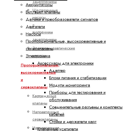
зацеплением
Аккумуляторы
Шестеренные
Вкл/выкл клапаны
насосы
Датчики и преобразователи сигналов
с
Двигатели
внутренним
Насосы
зацеплением
Пропорциональные, высокореактивные и
Электрогидравлические
сервоклапаны
насосы
Электроника
Аксессуары для электроники
Пропорциональные,
Адаптер
высокореактивные
Блоки питания и стабилизации
и
Модули мониторинга
сервоклапаны
Приборы для тестирования и
Картриджные
обслуживания
клапаны
Соединительные разъемы и комплекты
Направленные
кабелей
сервоклапаны
Стойки и держатели карт
Направляющие
Клапанные усилители