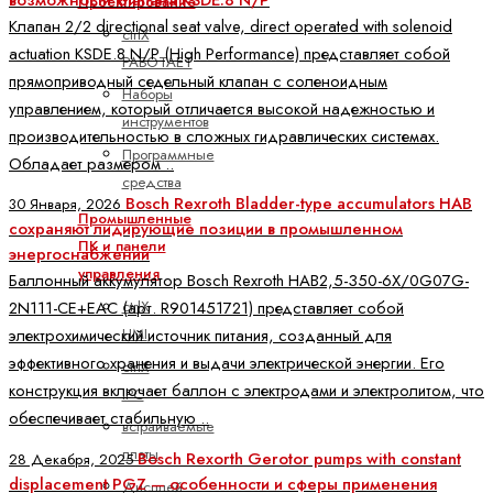
Проектирование
Клапан 2/2 directional seat valve, direct operated with solenoid
ctrlX
actuation KSDE.8 N/P (High Performance) представляет собой
РАБОТАЕТ
прямоприводный седельный клапан с соленоидным
Наборы
управлением, который отличается высокой надежностью и
инструментов
производительностью в сложных гидравлических системах.
Программные
Обладает размером ..
средства
Bosch Rexroth Bladder-type accumulators HAB
30 Января, 2026
Промышленные
сохраняют лидирующие позиции в промышленном
ПК и панели
энергоснабжении
управления
Баллонный аккумулятор Bosch Rexroth HAB2,5-350-6X/0G07G-
ctrlX
2N111-CE+EAC (арт. R901451721) представляет собой
HMI
электрохимический источник питания, созданный для
эффективного хранения и выдачи электрической энергии. Его
ctrlX
конструкция включает баллон с электродами и электролитом, что
IPC
обеспечивает стабильную ..
встраиваемые
платы
Bosch Rexorth Gerotor pumps with constant
28 Декабря, 2025
displacement PGZ — особенности и сферы применения
Дисплей