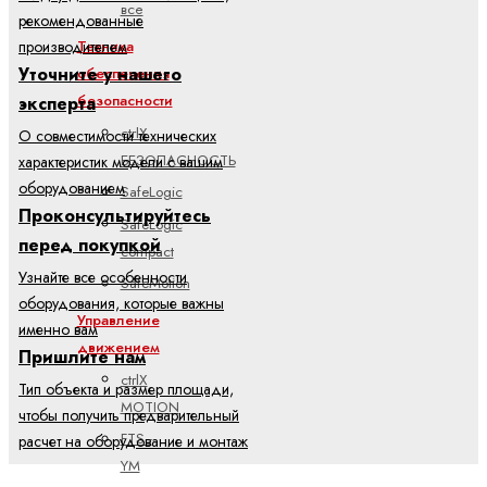
все
рекомендованные
Техника
производителем
Уточните у нашего
обеспечения
безопасности
эксперта
ctrlX
О совместимости технических
БЕЗОПАСНОСТЬ
характеристик модели с вашим
оборудованием
SafeLogic
Проконсультируйтесь
SafeLogic
перед покупкой
compact
Узнайте все особенности
SafeMotion
оборудования, которые важны
Управление
именно вам
движением
Пришлите нам
ctrlX
Тип объекта и размер площади,
MOTION
чтобы получить предварительный
FTS -
расчет на оборудование и монтаж
YM