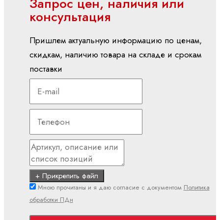
Запрос цен, наличия или
Электроприводы и системы управления
консультация
ctrlX
АВТОМАТИЗАЦИЯ
Пришлем актуальную информацию по ценам,
ctrlX
скидкам, наличию товара на складе и срокам
CORE
поставки
ctrlX
DRIVE
ctrlX
HMI
ctrlX
IOT
ctrlX
IPC
+ Прикрепить файл
ctrlX
Мною прочитаны и я даю согласие с документом
Политика
MOTION
обработки ПДн
ctrlX