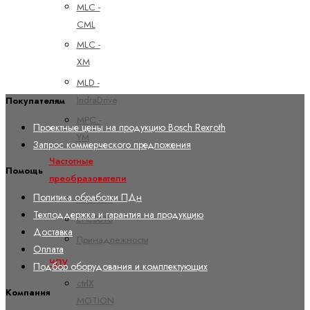
MLC -
CML
MLC -
XM
MLD -
IndraDrive
Покупателям
MPC -
Проектные цены на продукцию Bosch Rexroth
YM
Запрос коммерческого предложения
Частотные
Помощь
преобразователи
Политика обработки ПДн
EFC3610
Техподдержка и гарантия на продукцию
EFC5610
Доставка
Принадлежности
Оплата
ЧПУ
Подбор оборудования и комплектующих
ctrlX
Компания
MOTION