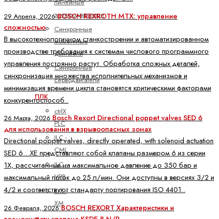
линейные
электродвигатели
BOSCH REXROTH MTX: управление
29 Апреля, 2026
сложностью
Синхронные
В высокотехнологичном станкостроении и автоматизированном
моментные
производстве требования к системам числового программного
двигатели
управления постоянно растут. Обработка сложных деталей,
Синхронные
синхронизация множества исполнительных механизмов и
серводвигатели
минимизация времени цикла становятся критическими факторами
ПЛК
конкурентоспособ..
ctrlX
Bosch Rexort Directional poppet valves SED 6
26 Марта, 2026
PLC
для использования в взрывоопасных зонах
ILC -
Directional poppet valves, directly operated, with solenoid actuation
CML
SED 6…XE представляют собой клапаны размером 6 из серии
ILC -
1X, рассчитанные на максимальное давление до 350 бар и
VPB
максимальный поток до 25 л/мин. Они доступны в версиях 3/2 и
4/2 и соответствуют стандарту портирования ISO 4401..
ILC -
XM
BOSCH REXORT Характеристики и
26 Февраля, 2026
возможности клапана KSDE.8 N/P