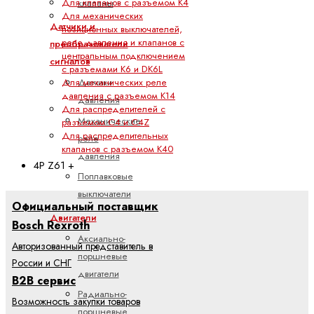
Для клапанов с разъемом K4
клапаны
Для механических
Датчики и
позиционных выключателей,
реле давления и клапанов с
преобразователи
центральным подключением
сигналов
с разъемами K6 и DK6L
Датчики
Для механических реле
давления с разъемом K14
давления
Для распределителей с
Механические
разъемом C4 и C4Z
Для распределительных
реле
клапанов с разъемом K40
давления
4P Z61 +
Поплавковые
выключатели
Официальный поставщик
Двигатели
Bosch Rexroth
Аксиально-
Авторизованный представитель в
поршневые
России и СНГ
двигатели
B2B сервис
Радиально-
Возможность закупки товаров
поршневые