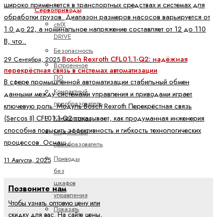
широко применяется в транспортных средствах и системах для
Сервоприводы
обработки грузов. Диапазон размеров насосов варьируется от
ctrlX
1.0 до 22, а номинальное напряжение составляет от 12 до 110
DRIVE
В, что..
Безопасность
Bosch Rexroth CFL01.1-Q2: надёжная
29 Сентября, 2025
Встроенное
перекрёстная связь в системах автоматизации
ПО
В сфере промышленной автоматизации стабильный обмен
Компактный
данными между системами управления и приводами играет
преобразователь
ключевую роль. Модуль Bosch Rexroth Перекрёстная связь
(Sercos II) CFL01.1-Q2 показывает, как продуманная инженерия
Контроллеры
способна повысить эффективность и гибкость технологических
Модульный
процессов. Оснащ..
преобразователь
Приводы
11 Августа, 2025
без
шкафов
Позвоните нам
управления
Чтобы узнать оптовую цену или
Показать
скидку для вас. На сайте цены,