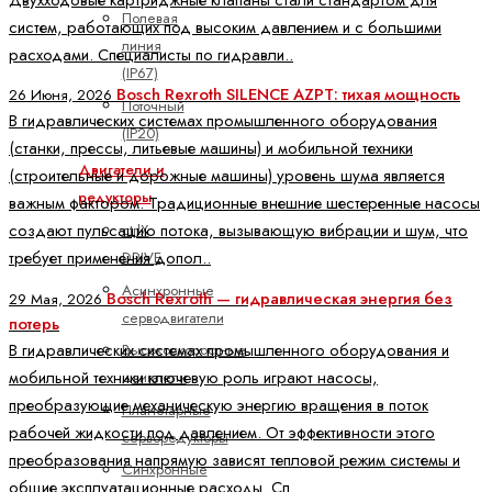
Полевая
систем, работающих под высоким давлением и с большими
линия
расходами. Специалисты по гидравли..
(IP67)
Bosch Rexroth SILENCE AZPT: тихая мощность
26 Июня, 2026
Поточный
В гидравлических системах промышленного оборудования
(IP20)
(станки, прессы, литьевые машины) и мобильной техники
Двигатели и
(строительные и дорожные машины) уровень шума является
редукторы
важным фактором. Традиционные внешние шестеренные насосы
создают пульсацию потока, вызывающую вибрации и шум, что
ctrlX
требует применения допол..
DRIVE
Асинхронные
Bosch Rexroth — гидравлическая энергия без
29 Мая, 2026
серводвигатели
потерь
В гидравлических системах промышленного оборудования и
Высокоскоростные
мобильной техники ключевую роль играют насосы,
двигатели
преобразующие механическую энергию вращения в поток
Планетарные
рабочей жидкости под давлением. От эффективности этого
серворедукторы
преобразования напрямую зависят тепловой режим системы и
Синхронные
общие эксплуатационные расходы. Сп..