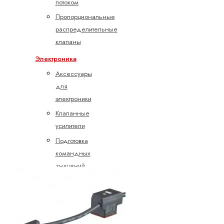
потоком
Пропорциональные
распределительные
клапаны
Электроника
Аксессуары
для
электроники
Клапанные
усилители
Подготовка
командных
значений
Управление
насосами
Управление
осями