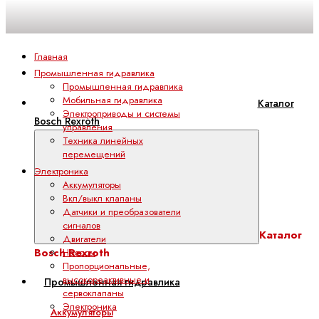
Главная
Промышленная гидравлика
Промышленная гидравлика
Мобильная гидравлика
Каталог
Электроприводы и системы
Bosch Rexroth
управления
Техника линейных
перемещений
Электроника
Аккумуляторы
Вкл/выкл клапаны
Датчики и преобразователи
сигналов
Каталог
Двигатели
Bosch Rexroth
Насосы
Пропорциональные,
высокореактивные и
Промышленная гидравлика
сервоклапаны
Электроника
Аккумуляторы