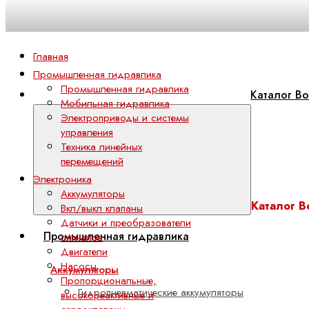
Главная
Промышленная гидравлика
Промышленная гидравлика
Каталог Bo
Мобильная гидравлика
Электроприводы и системы
управления
Техника линейных
перемещений
Электроника
Аккумуляторы
Каталог B
Вкл/выкл клапаны
Датчики и преобразователи
Промышленная гидравлика
сигналов
Двигатели
Насосы
Аккумуляторы
Пропорциональные,
Гидропневматические аккумуляторы
высокореактивные и