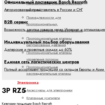
Официальный поставщик Bosch Rexroth
Направляющие клапаны с высокой
Авторизованный представитель в России и СНГ
реакцией
Принадлежности для
B2B сервис
пропорциональных,
Возможность закупки товаров через Интернет и оптимизация
высокореактивных и сервоклапанов
Пропорциональные клапаны
Индивидуальный подбор оборудования
регулирования давления
Дилерские и проектные скидки до 60%
Пропорциональные клапаны
управления потоком
Единая сеть логистических центров
Пропорциональные
Полный ассортимент продукции со складов Европы и Азии 
распределительные клапаны
Электроника
3P RZ5
Аксессуары для электроники
Клапанные усилители
Категории продукции Bosch Rexroth