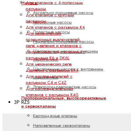
Для клапанов с 4-полюсным
Насосы
разъемом
Аксиально-поршневые насосы
Для клапанов с круглым
разъемом
Героторные насосы
Для клапанов с разъемом K4
Лопастные насосы
Для механических
позиционных выключателей,
Радиально-поршневые насосы
реле давления и клапанов с
Шестеренные насосы с внешним
центральным подключением с
разъемами K6 и DK6L
зацеплением
Для механических реле
Шестеренные насосы с внутренним
давления с разъемом K14
Для распределителей с
зацеплением
разъемом C4 и C4Z
Электрогидравлические насосы
Для распределительных
клапанов с разъемом K40
Пропорциональные, высокореактивные
3P RZ5
и сервоклапаны
Картриджные клапаны
Направленные сервоклапаны