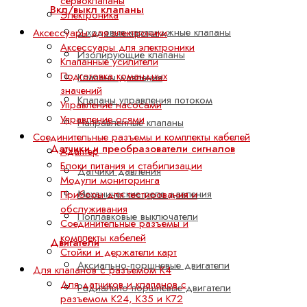
сервоклапаны
Вкл/выкл клапаны
Электроника
2-ходовые картриджные клапаны
Аксессуары для электроники
Аксессуары для электроники
Изолирующие клапаны
Клапанные усилители
Подготовка командных
Клапаны давления
значений
Клапаны управления потоком
Управление насосами
Управление осями
Направленные клапаны
Соединительные разъемы и комплекты кабелей
Датчики и преобразователи сигналов
Адаптер
Блоки питания и стабилизации
Датчики давления
Модули мониторинга
Механические реле давления
Приборы для тестирования и
обслуживания
Поплавковые выключатели
Соединительные разъемы и
комплекты кабелей
Двигатели
Стойки и держатели карт
Аксиально-поршневые двигатели
Для клапанов с разъемом K4
Для датчиков и клапанов с
Радиально-поршневые двигатели
разъемом K24, K35 и K72