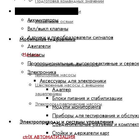
Подготовка командных значений
Промышленная гидравлика
Управление насосами
Аккумуляторы
Управление осями
Вкл/выкл клапаны
Датчики и преобразователи сигналов
Мобильная гидравлика
Двигатели
Насосы
Насосы
Пропорциональные, высокореактивные и серво
Аксиально-поршневые насосы
Электроника
Героторные насосы
Аксессуары для электроники
Шестеренные насосы с внешним
Адаптер
зацеплением
Блоки питания и стабилизации
Электрогидравлические насосы
Модули мониторинга
Приборы для тестирования и обслуж
Электроприводы и системы управления
Соединительные разъемы и комплект
Стойки и держатели карт
ctrlX АВТОМАТИЗАЦИЯ