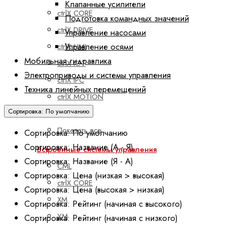
Клапанные усилители
ctrlX CORE
Подготовка командных значений
ctrlX DRIVE
Управление насосами
Управление осями
ctrlX HMI
Мобильная гидравлика
ctrlX IOT
Электроприводы и системы управления
ctrlX IPC
Техника линейных перемещений
ctrlX MOTION
Сортировка: По умолчанию
ctrlX PLC
Показать все
Сортировка: По умолчанию
Сортировка: Название (А - Я)
Встроенные системы управления
Сортировка: Название (Я - А)
CML
Сортировка: Цена (низкая > высокая)
ctrlX CORE
Сортировка: Цена (высокая > низкая)
XM
Сортировка: Рейтинг (начиная с высокого)
YM
Сортировка: Рейтинг (начиная с низкого)