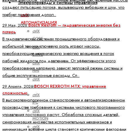
Электроприводы и системы управления
создают пульсацию потока, вызывающую вибрации и шум, что
требует применения допол..
ctrlX
АВТОМАТИЗАЦИЯ
Bosch Rexroth — гидравлическая энергия без
29 Мая, 2026
ctrlX
потерь
CORE
В гидравлических системах промышленного оборудования и
мобильной техники ключевую роль играют насосы,
ctrlX
преобразующие механическую энергию вращения в поток
DRIVE
рабочей жидкости под давлением. От эффективности этого
ctrlX
преобразования напрямую зависят тепловой режим системы и
HMI
общие эксплуатационные расходы. Сп..
ctrlX
BOSCH REXROTH MTX: управление
IOT
29 Апреля, 2026
сложностью
ctrlX
В высокотехнологичном станкостроении и автоматизированном
IPC
производстве требования к системам числового программного
ctrlX
управления постоянно растут. Обработка сложных деталей,
MOTION
синхронизация множества исполнительных механизмов и
ctrlX
минимизация времени цикла становятся критическими факторами