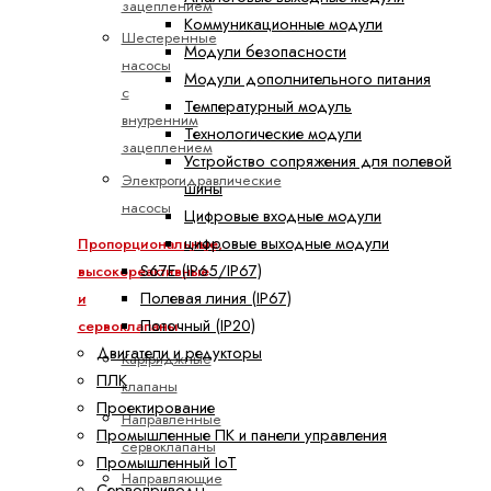
зацеплением
Коммуникационные модули
Шестеренные
Модули безопасности
насосы
Модули дополнительного питания
с
Температурный модуль
внутренним
Технологические модули
зацеплением
Устройство сопряжения для полевой
Электрогидравлические
шины
насосы
Цифровые входные модули
цифровые выходные модули
Пропорциональные,
S67E (IP65/IP67)
высокореактивные
Полевая линия (IP67)
и
Поточный (IP20)
сервоклапаны
Двигатели и редукторы
Картриджные
ПЛК
клапаны
Проектирование
Направленные
Промышленные ПК и панели управления
сервоклапаны
Промышленный IoT
Направляющие
Сервоприводы