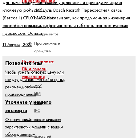
Проектирование
данными между системами управления и приводами играет
ctrlX
ключевую роль. Модуль Bosch Rexroth Перекрёстная связь
РАБОТАЕТ
(Sercos II) CFL01.1-Q2 показывает, как продуманная инженерия
способна повысить эффективность и гибкость технологических
Наборы
процессов. Оснащ..
инструментов
Программные
11 Августа, 2025
средства
Промышленные
Позвоните нам
ПК и панели
Чтобы узнать оптовую цену или
управления
скидку для вас. На сайте цены,
ctrlX
рекомендованные
HMI
производителем
Уточните у нашего
ctrlX
эксперта
IPC
О совместимости технических
встраиваемые
характеристик модели с вашим
платы
оборудованием
Дисплей