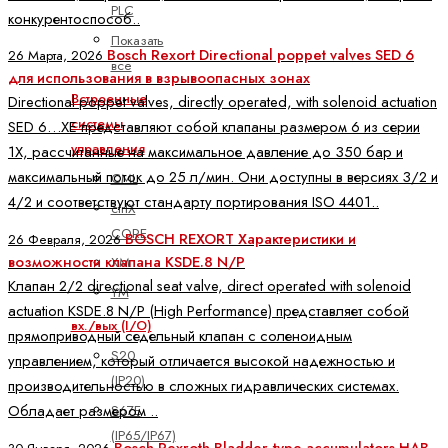
PLC
конкурентоспособ..
Показать
Bosch Rexort Directional poppet valves SED 6
26 Марта, 2026
все
для использования в взрывоопасных зонах
Встроенные
Directional poppet valves, directly operated, with solenoid actuation
системы
SED 6…XE представляют собой клапаны размером 6 из серии
управления
1X, рассчитанные на максимальное давление до 350 бар и
максимальный поток до 25 л/мин. Они доступны в версиях 3/2 и
CML
4/2 и соответствуют стандарту портирования ISO 4401..
ctrlX
CORE
BOSCH REXORT Характеристики и
26 Февраля, 2026
возможности клапана KSDE.8 N/P
XM
Клапан 2/2 directional seat valve, direct operated with solenoid
YM
actuation KSDE.8 N/P (High Performance) представляет собой
вх./вых (I/O)
прямоприводный седельный клапан с соленоидным
S20
управлением, который отличается высокой надежностью и
(IP20)
производительностью в сложных гидравлических системах.
Обладает размером ..
S67E
(IP65/IP67)
Bosch Rexroth Bladder-type accumulators HAB