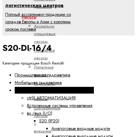
логистических центров
двигатели
Полный ассортимент продукции со
Насосы
складов Европы и Азии с коротким
Аксиально-
сроком поставки
поршневые
насосы
S20-DI-16/4
Героторные
насосы
Категории продукции Bosch Rexroth
Лопастные
Промышленная гидравлика
насосы
Мобильная гидравлика
Радиально-
Электроприводы и системы управления
поршневые
ctrlX АВТОМАТИЗАЦИЯ
насосы
Встроенные системы управления
Шестеренные
вх./вых (I/O)
насосы
S20 (IP20)
с
Аналоговые входные модули
внешним
Аналоговые выходные модули