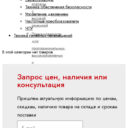
клапаны
Техника обеспечения безопасности
с
Управление движением
высокой
Частотные преобразователи
реакцией
ЧПУ
Принадлежности
Техника линейных перемещений
для
пропорциональных,
В этой категории нет товаров.
высокореактивных
и
сервоклапанов
Запрос цен, наличия или
Пропорциональные
консультация
клапаны
регулирования
Пришлем актуальную информацию по ценам,
давления
скидкам, наличию товара на складе и срокам
Пропорциональные
поставки
клапаны
управления