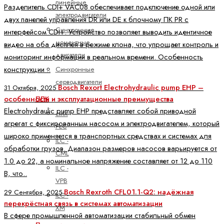
линейные
Разделитель CDI+ VAC08 обеспечивает подключение одной или
электродвигатели
двух панелей управления DR или DE к блочному ПК PR с
Синхронные
интерфейсом CDI+. Устройство позволяет выводить идентичное
моментные
видео на оба дисплея в режиме клона, что упрощает контроль и
двигатели
мониторинг информации в реальном времени. Особенность
конструкции ..
Синхронные
серводвигатели
Bosch Rexort Electrohydraulic pump EHP –
31 Октября, 2025
особенности и эксплуатационные преимущества
ПЛК
Electrohydraulic pump EHP представляет собой приводной
ctrlX
агрегат с фиксированным насосом и электродвигателем, который
PLC
широко применяется в транспортных средствах и системах для
ILC -
обработки грузов. Диапазон размеров насосов варьируется от
CML
1.0 до 22, а номинальное напряжение составляет от 12 до 110
ILC -
В, что..
VPB
Bosch Rexroth CFL01.1-Q2: надёжная
29 Сентября, 2025
ILC -
перекрёстная связь в системах автоматизации
XM
В сфере промышленной автоматизации стабильный обмен