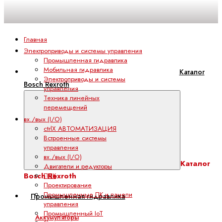
Главная
Электроприводы и системы управления
Промышленная гидравлика
Мобильная гидравлика
Каталог
Электроприводы и системы
Bosch Rexroth
управления
Техника линейных
перемещений
вх./вых (I/O)
ctrlX АВТОМАТИЗАЦИЯ
Встроенные системы
управления
вх./вых (I/O)
Каталог
Двигатели и редукторы
Bosch Rexroth
ПЛК
Проектирование
Промышленные ПК и панели
Промышленная гидравлика
управления
Промышленный IoT
Аккумуляторы