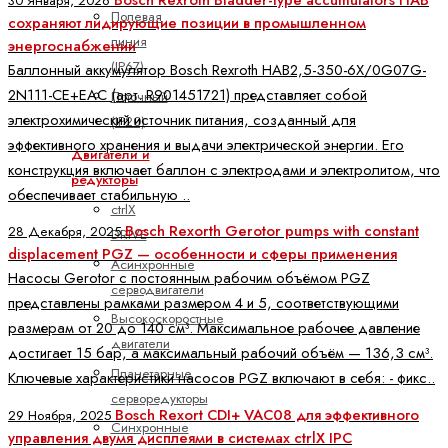
30 Января, 2026
Полевая
сохраняют лидирующие позиции в промышленном
линия
энергоснабжении
(IP67)
Баллонный аккумулятор Bosch Rexroth HAB2,5-350-6X/0G07G-
2N111-CE+EAC (арт. R901451721) представляет собой
Поточный
электрохимический источник питания, созданный для
(IP20)
эффективного хранения и выдачи электрической энергии. Его
Двигатели и
конструкция включает баллон с электродами и электролитом, что
редукторы
обеспечивает стабильную ..
ctrlX
Bosch Rexorth Gerotor pumps with constant
28 Декабря, 2025
DRIVE
displacement PGZ — особенности и сферы применения
Асинхронные
Насосы Gerotor с постоянным рабочим объёмом PGZ
серводвигатели
представлены рамками размером 4 и 5, соответствующими
Высокоскоростные
размерам от 20 до 140 см³. Максимальное рабочее давление
двигатели
достигает 15 бар, а максимальный рабочий объём — 136,3 см³.
Планетарные
Ключевые характеристики насосов PGZ включают в себя: - фикс..
серворедукторы
Bosch Rexort CDI+ VAC08 для эффективного
29 Ноября, 2025
Синхронные
управления двумя дисплеями в системах ctrlX IPC