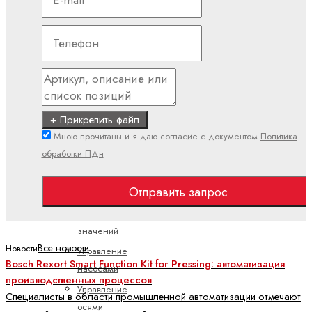
потоком
Пропорциональные
распределительные
клапаны
Электроника
Аксессуары
+ Прикрепить файл
для
Мною прочитаны и я даю согласие с документом
Политика
электроники
обработки ПДн
Клапанные
усилители
Отправить запрос
Подготовка
командных
значений
Все новости
Новости
Управление
Bosch Rexort Smart Function Kit for Pressing: автоматизация
насосами
производственных процессов
Управление
Специалисты в области промышленной автоматизации отмечают
осями