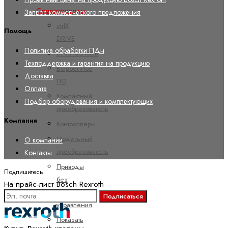
Сервоприводы
Запрос коммерческого предложения
ctrlX
Помощь
DRIVE
Политика обработки ПДн
Безопасность
Техподдержка и гарантия на продукцию
Встроенное
Доставка
ПО
Оплата
Компактный
Подбор оборудования и комплектующих
преобразователь
Компания
Контроллеры
Модульный
О компании
преобразователь
Контакты
Приводы
Подпишитесь
без
На прайс-лист Bosch Rexroth
шкафов
Подписаться
управления
Показать