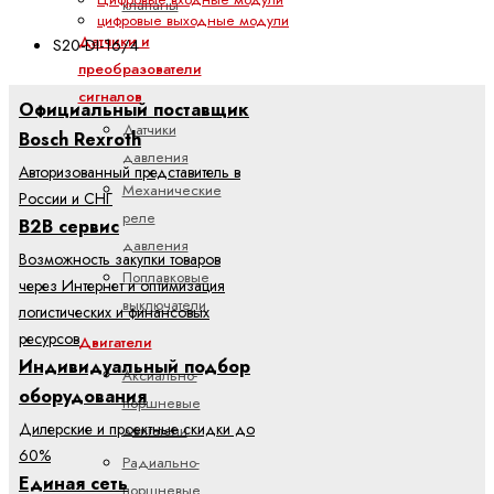
клапаны
цифровые выходные модули
Датчики и
S20-DI-16/4
преобразователи
сигналов
Официальный поставщик
Датчики
Bosch Rexroth
давления
Авторизованный представитель в
Механические
России и СНГ
реле
B2B сервис
давления
Возможность закупки товаров
Поплавковые
через Интернет и оптимизация
выключатели
логистических и финансовых
ресурсов
Двигатели
Индивидуальный подбор
Аксиально-
оборудования
поршневые
Дилерские и проектные скидки до
двигатели
60%
Радиально-
Единая сеть
поршневые