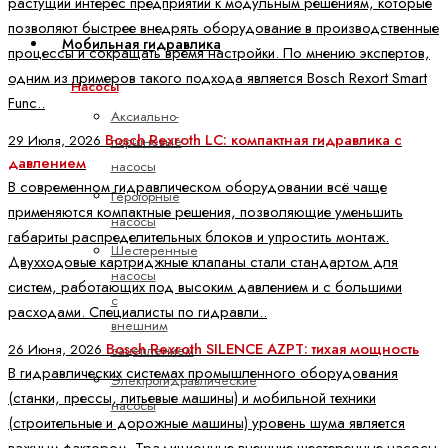
растущий интерес предприятий к модульным решениям, которые
позволяют быстрее внедрять оборудование в производственные
Мобильная гидравлика
процессы и сокращать время настройки. По мнению экспертов,
одним из примеров такого подхода является Bosch Rexort Smart
Насосы
Func..
Аксиально-
Bosch Rexroth LC: компактная гидравлика с
29 Июля, 2026
поршневые
давлением
насосы
В современном гидравлическом оборудовании всё чаще
Героторные
применяются компактные решения, позволяющие уменьшить
насосы
габариты распределительных блоков и упростить монтаж.
Шестеренные
Двухходовые картриджные клапаны стали стандартом для
насосы
систем, работающих под высоким давлением и с большими
с
расходами. Специалисты по гидравли..
внешним
Bosch Rexroth SILENCE AZPT: тихая мощность
26 Июня, 2026
зацеплением
В гидравлических системах промышленного оборудования
Электрогидравлические
(станки, прессы, литьевые машины) и мобильной техники
насосы
(строительные и дорожные машины) уровень шума является
важным фактором. Традиционные внешние шестеренные насосы