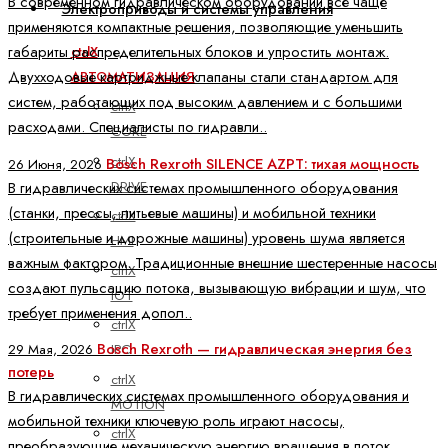
В современном гидравлическом оборудовании всё чаще
Электроприводы и системы управления
применяются компактные решения, позволяющие уменьшить
габариты распределительных блоков и упростить монтаж.
ctrlX
Двухходовые картриджные клапаны стали стандартом для
АВТОМАТИЗАЦИЯ
систем, работающих под высоким давлением и с большими
ctrlX
расходами. Специалисты по гидравли..
CORE
ctrlX
Bosch Rexroth SILENCE AZPT: тихая мощность
26 Июня, 2026
DRIVE
В гидравлических системах промышленного оборудования
(станки, прессы, литьевые машины) и мобильной техники
ctrlX
(строительные и дорожные машины) уровень шума является
HMI
важным фактором. Традиционные внешние шестеренные насосы
ctrlX
создают пульсацию потока, вызывающую вибрации и шум, что
IOT
требует применения допол..
ctrlX
Bosch Rexroth — гидравлическая энергия без
IPC
29 Мая, 2026
потерь
ctrlX
В гидравлических системах промышленного оборудования и
MOTION
мобильной техники ключевую роль играют насосы,
ctrlX
преобразующие механическую энергию вращения в поток