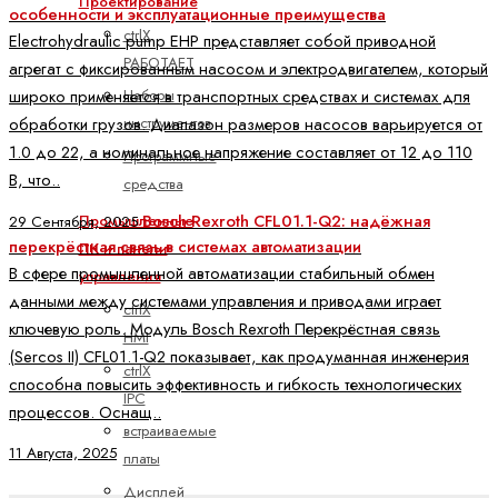
Проектирование
особенности и эксплуатационные преимущества
ctrlX
Electrohydraulic pump EHP представляет собой приводной
РАБОТАЕТ
агрегат с фиксированным насосом и электродвигателем, который
Наборы
широко применяется в транспортных средствах и системах для
инструментов
обработки грузов. Диапазон размеров насосов варьируется от
1.0 до 22, а номинальное напряжение составляет от 12 до 110
Программные
В, что..
средства
Bosch Rexroth CFL01.1-Q2: надёжная
Промышленные
29 Сентября, 2025
перекрёстная связь в системах автоматизации
ПК и панели
В сфере промышленной автоматизации стабильный обмен
управления
данными между системами управления и приводами играет
ctrlX
ключевую роль. Модуль Bosch Rexroth Перекрёстная связь
HMI
(Sercos II) CFL01.1-Q2 показывает, как продуманная инженерия
ctrlX
способна повысить эффективность и гибкость технологических
IPC
процессов. Оснащ..
встраиваемые
11 Августа, 2025
платы
Дисплей