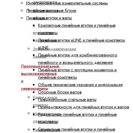
зацеплением
Интегрированные измерительные системы
Линейные винтовые блоки
Шестеренные
Линейные втулки и валы
насосы
Компактные линейные втулки и линейные
с
комплекты
внутренним
Линейные втулки eLINE и линейные комплекты
зацеплением
eLINE
Электрогидравлические
Линейные втулки для комбинированного
насосы
линейного и вращательного движения
Пропорциональные,
Линейные втулки с крутящим моментом и
высокореактивные
линейные комплекты
и
Общие технические указания и информация
сервоклапаны
Опорные блоки валов
Картриджные
Прецизионные стальные валы
клапаны
Принадлежности для линейных втулок и валов
Направленные
Радиальные линейные втулки и линейные
сервоклапаны
комплекты
Сегментные линейные втулки и линейные
Направляющие