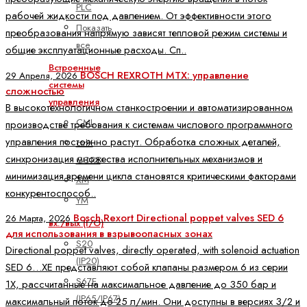
PLC
рабочей жидкости под давлением. От эффективности этого
Показать
преобразования напрямую зависят тепловой режим системы и
все
общие эксплуатационные расходы. Сп..
Встроенные
BOSCH REXROTH MTX: управление
29 Апреля, 2026
системы
сложностью
управления
В высокотехнологичном станкостроении и автоматизированном
CML
производстве требования к системам числового программного
управления постоянно растут. Обработка сложных деталей,
ctrlX
синхронизация множества исполнительных механизмов и
CORE
минимизация времени цикла становятся критическими факторами
XM
конкурентоспособ..
YM
Bosch Rexort Directional poppet valves SED 6
26 Марта, 2026
вх./вых (I/O)
для использования в взрывоопасных зонах
S20
Directional poppet valves, directly operated, with solenoid actuation
(IP20)
SED 6…XE представляют собой клапаны размером 6 из серии
S67E
1X, рассчитанные на максимальное давление до 350 бар и
(IP65/IP67)
максимальный поток до 25 л/мин. Они доступны в версиях 3/2 и