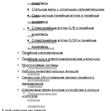
комплекты
клапаны
Стальные валы с опорными направляющими
с
Стандартные линейные втулки и линейные
высокой
комплекты
реакцией
Суперлинейные втулки A/B и линейные
Принадлежности
комплекты
для
Суперлинейные втулки H/SH и линейные
пропорциональных,
комплекты
высокореактивных
Линейные направляющие
и
Линейные оси и электромеханические цилиндры
сервоклапанов
Многоосевые системы
Пропорциональные
Наборы интеллектуальных функций
клапаны
Сервисное обслуживание техники линейного
регулирования
перемещения
давления
Шариковые передаточные устройства и кольца
Пропорциональные
допусков
клапаны
управления
В этой категории нет товаров.