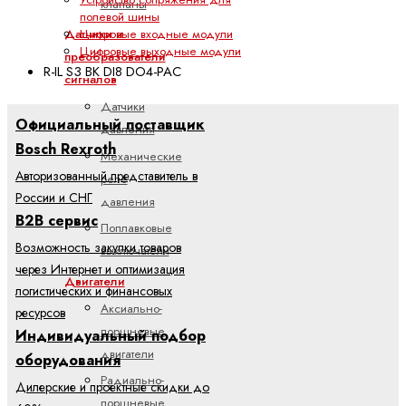
клапаны
полевой шины
Цифровые входные модули
Датчики и
Цифровые выходные модули
преобразователи
R-IL S3 BK DI8 DO4-PAC
сигналов
Датчики
Официальный поставщик
давления
Bosch Rexroth
Механические
Авторизованный представитель в
реле
России и СНГ
давления
B2B сервис
Поплавковые
Возможность закупки товаров
выключатели
через Интернет и оптимизация
Двигатели
логистических и финансовых
Аксиально-
ресурсов
поршневые
Индивидуальный подбор
двигатели
оборудования
Радиально-
Дилерские и проектные скидки до
поршневые