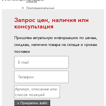
потоком
Пропорциональные
распределительные
Запрос цен, наличия или
клапаны
консультация
Электроника
Аксессуары
Пришлем актуальную информацию по ценам,
для
скидкам, наличию товара на складе и срокам
электроники
поставки
Клапанные
усилители
Подготовка
командных
значений
Управление
насосами
Управление
+ Прикрепить файл
осями