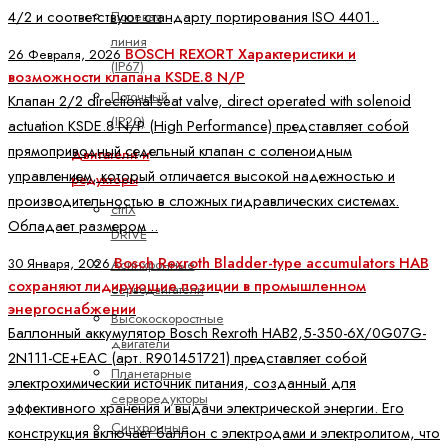
4/2 и соответствуют стандарту портирования ISO 4401..
Полевая
линия
BOSCH REXORT Характеристики и
26 Февраля, 2026
(IP67)
возможности клапана KSDE.8 N/P
Поточный
Клапан 2/2 directional seat valve, direct operated with solenoid
(IP20)
actuation KSDE.8 N/P (High Performance) представляет собой
прямоприводный седельный клапан с соленоидным
Двигатели и
управлением, который отличается высокой надежностью и
редукторы
производительностью в сложных гидравлических системах.
ctrlX
Обладает размером ..
DRIVE
Bosch Rexroth Bladder-type accumulators HAB
30 Января, 2026
Асинхронные
сохраняют лидирующие позиции в промышленном
серводвигатели
энергоснабжении
Высокоскоростные
Баллонный аккумулятор Bosch Rexroth HAB2,5-350-6X/0G07G-
двигатели
2N111-CE+EAC (арт. R901451721) представляет собой
Планетарные
электрохимический источник питания, созданный для
серворедукторы
эффективного хранения и выдачи электрической энергии. Его
Синхронные
конструкция включает баллон с электродами и электролитом, что