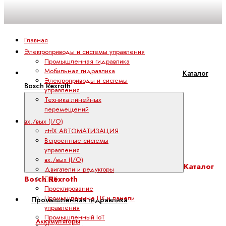
Главная
Электроприводы и системы управления
Промышленная гидравлика
Мобильная гидравлика
Каталог
Электроприводы и системы
Bosch Rexroth
управления
Техника линейных
перемещений
вх./вых (I/O)
ctrlX АВТОМАТИЗАЦИЯ
Встроенные системы
управления
вх./вых (I/O)
Каталог
Двигатели и редукторы
Bosch Rexroth
ПЛК
Проектирование
Промышленные ПК и панели
Промышленная гидравлика
управления
Промышленный IoT
Аккумуляторы