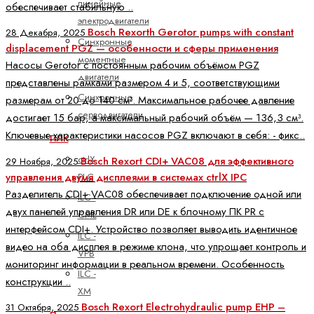
линейные
обеспечивает стабильную ..
электродвигатели
Bosch Rexorth Gerotor pumps with constant
28 Декабря, 2025
Синхронные
displacement PGZ — особенности и сферы применения
моментные
Насосы Gerotor с постоянным рабочим объёмом PGZ
двигатели
представлены рамками размером 4 и 5, соответствующими
Синхронные
размерам от 20 до 140 см³. Максимальное рабочее давление
серводвигатели
достигает 15 бар, а максимальный рабочий объём — 136,3 см³.
Ключевые характеристики насосов PGZ включают в себя: - фикс..
ПЛК
ctrlX
Bosch Rexort CDI+ VAC08 для эффективного
29 Ноября, 2025
управления двумя дисплеями в системах ctrlX IPC
PLC
Разделитель CDI+ VAC08 обеспечивает подключение одной или
ILC -
двух панелей управления DR или DE к блочному ПК PR с
CML
интерфейсом CDI+. Устройство позволяет выводить идентичное
ILC -
видео на оба дисплея в режиме клона, что упрощает контроль и
VPB
мониторинг информации в реальном времени. Особенность
ILC -
конструкции ..
XM
Bosch Rexort Electrohydraulic pump EHP –
31 Октября, 2025