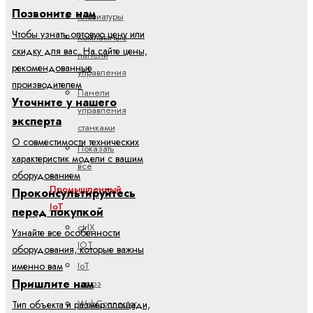
Позвоните нам
Клавиатуры
Чтобы узнать оптовую цену или
Компактные
скидку для вас. На сайте цены,
панели
рекомендованные
управления
производителем
Панели
Уточните у нашего
управления
эксперта
станками
О совместимости технических
Показать
характеристик модели с вашим
все
оборудованием
Промышленный
Проконсультируйтесь
IoT
перед покупкой
ctrlX
Узнайте все особенности
IOT
оборудования, которые важны
IoT
именно вам
Пришлите нам
шлюз
WebConnector
Тип объекта и размер площади,