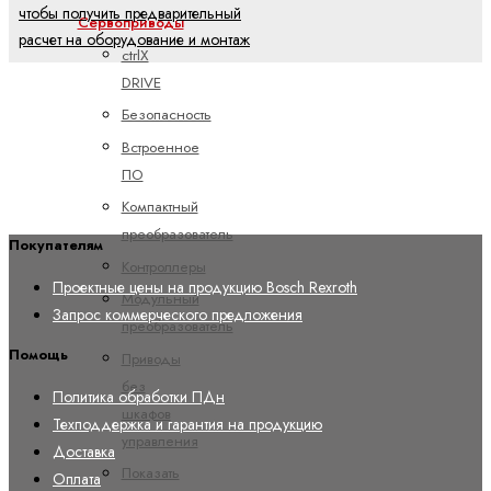
чтобы получить предварительный
Сервоприводы
расчет на оборудование и монтаж
ctrlX
DRIVE
Безопасность
Встроенное
ПО
Компактный
преобразователь
Покупателям
Контроллеры
Проектные цены на продукцию Bosch Rexroth
Модульный
Запрос коммерческого предложения
преобразователь
Помощь
Приводы
без
Политика обработки ПДн
шкафов
Техподдержка и гарантия на продукцию
управления
Доставка
Показать
Оплата