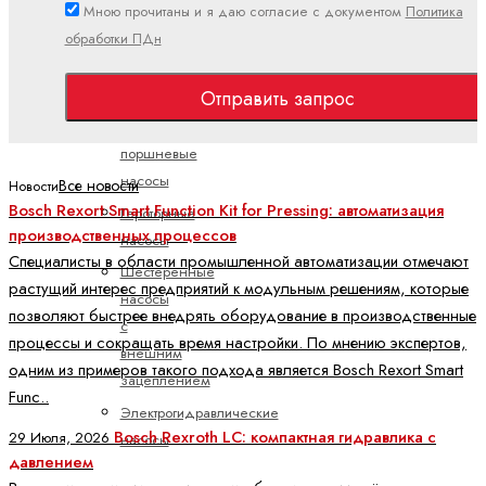
Мною прочитаны и я даю согласие с документом
Политика
обработки ПДн
Мобильная гидравлика
Насосы
Отправить запрос
Аксиально-
поршневые
насосы
Все новости
Новости
Bosch Rexort Smart Function Kit for Pressing: автоматизация
Героторные
производственных процессов
насосы
Специалисты в области промышленной автоматизации отмечают
Шестеренные
растущий интерес предприятий к модульным решениям, которые
насосы
позволяют быстрее внедрять оборудование в производственные
с
процессы и сокращать время настройки. По мнению экспертов,
внешним
одним из примеров такого подхода является Bosch Rexort Smart
зацеплением
Func..
Электрогидравлические
Bosch Rexroth LC: компактная гидравлика с
29 Июля, 2026
насосы
давлением