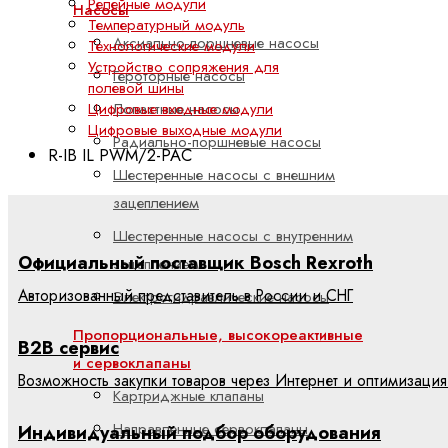
Релейные модули
Насосы
Температурный модуль
Аксиально-поршневые насосы
Технологические модули
Устройство сопряжения для
Героторные насосы
полевой шины
Цифровые входные модули
Лопастные насосы
Цифровые выходные модули
Радиально-поршневые насосы
R-IB IL PWM/2-PAC
Шестеренные насосы с внешним
зацеплением
Шестеренные насосы с внутренним
Официальный поставщик Bosch Rexroth
зацеплением
Авторизованный представитель в России и СНГ
Электрогидравлические насосы
Пропорциональные, высокореактивные
B2B сервис
и сервоклапаны
Возможность закупки товаров через Интернет и оптимизация
Картриджные клапаны
Направленные сервоклапаны
Индивидуальный подбор оборудования