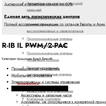
Направляющие клапаны с высокой
Дилерские и проектные скидки до 60%
реакцией
Единая сеть логистических центров
Принадлежности для
Полный ассортимент продукции со складов Европы и Азии 
пропорциональных,
высокореактивных и сервоклапанов
Пропорциональные клапаны
R-IB IL PWM/2-PAC
регулирования давления
Пропорциональные клапаны
Категории продукции Bosch Rexroth
управления потоком
Пропорциональные
Промышленная гидравлика
распределительные клапаны
Мобильная гидравлика
Электроприводы и системы управления
Электроника
Техника линейных перемещений
Аксессуары для электроники
Аксессуары и запасные части
Клапанные усилители
Документы, не относящиеся к конкретной прод