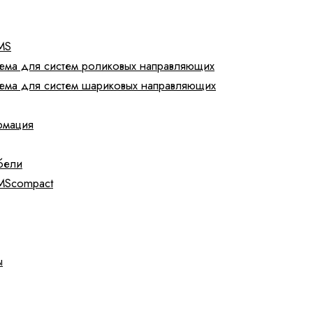
MS
тема для систем роликовых направляющих
тема для систем шариковых направляющих
рмация
бели
IMScompact
ы