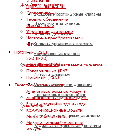
управления
Вкл/выкл клапаны
Промышленный IoT
Сервоприводы
2-ходовые картриджные клапаны
Техника обеспечения
Изолирующие клапаны
безопасности
Управление движением
Клапаны давления
Частотные преобразователи
Клапаны управления потоком
ЧПУ
Поточный (IP20)
Направленные клапаны
S20 (IP20)
S67E (IP65/IP67)
Датчики и преобразователи сигналов
Полевая линия (IP67)
Датчики давления
Поточный (IP20)
Механические реле давления
Технологические модули
Аналоговые входные модули
Поплавковые выключатели
Аналоговые выходные модули
Блоки модулей ввода-вывода
Двигатели
Коммуникационные модули
Аксиально-поршневые двигатели
Модули безопасности
Модули питания/сегментные
Радиально-поршневые двигатели
модули