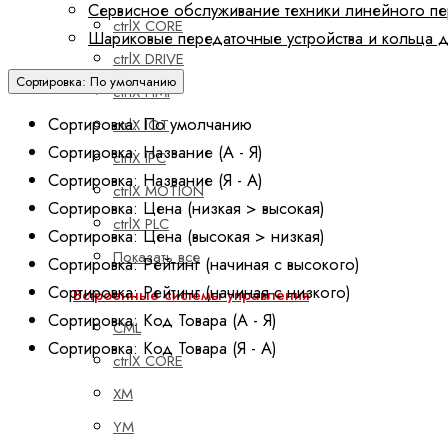
Сервисное обслуживание техники линейного п
ctrlX CORE
Шариковые передаточные устройства и кольца 
ctrlX DRIVE
Сортировка: По умолчанию
ctrlX HMI
Сортировка: По умолчанию
ctrlX IOT
Сортировка: Название (А - Я)
ctrlX IPC
Сортировка: Название (Я - А)
ctrlX MOTION
Сортировка: Цена (низкая > высокая)
ctrlX PLC
Сортировка: Цена (высокая > низкая)
Показать все
Сортировка: Рейтинг (начиная с высокого)
Сортировка: Рейтинг (начиная с низкого)
Встроенные системы управления
Сортировка: Код Товара (А - Я)
CML
Сортировка: Код Товара (Я - А)
ctrlX CORE
XM
YM