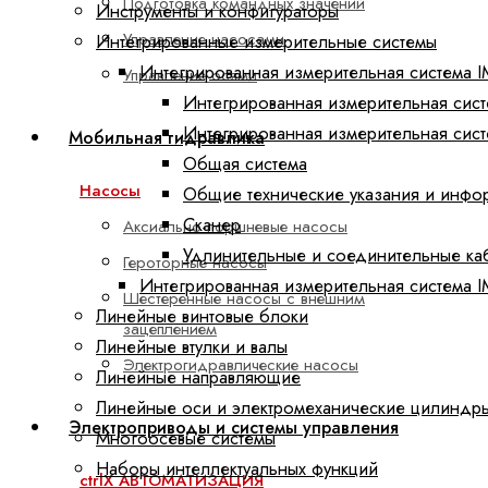
Подготовка командных значений
Инструменты и конфигураторы
Управление насосами
Интегрированные измерительные системы
Интегрированная измерительная система I
Управление осями
Интегрированная измерительная сис
Интегрированная измерительная сис
Мобильная гидравлика
Общая система
Насосы
Общие технические указания и инфо
Сканер
Аксиально-поршневые насосы
Удлинительные и соединительные ка
Героторные насосы
Интегрированная измерительная система 
Шестеренные насосы с внешним
Линейные винтовые блоки
зацеплением
Линейные втулки и валы
Электрогидравлические насосы
Линейные направляющие
Линейные оси и электромеханические цилиндр
Электроприводы и системы управления
Многоосевые системы
Наборы интеллектуальных функций
ctrlX АВТОМАТИЗАЦИЯ