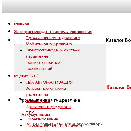
Главная
Электроприводы и системы управления
Промышленная гидравлика
Каталог Bo
Мобильная гидравлика
Электроприводы и системы
управления
Техника линейных
перемещений
вх./вых (I/O)
ctrlX АВТОМАТИЗАЦИЯ
Каталог B
Встроенные системы
управления
Промышленная гидравлика
вх./вых (I/O)
Двигатели и редукторы
ПЛК
Аккумуляторы
Проектирование
Гидропневматические аккумуляторы
Промышленные ПК и панели