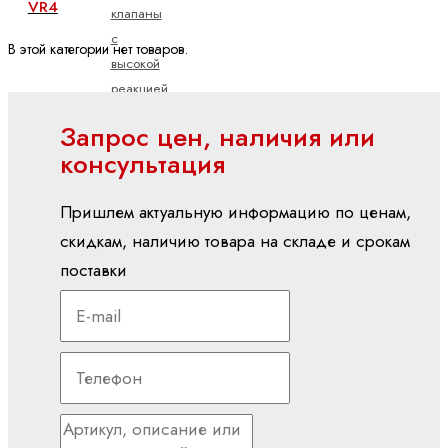
VR4
клапаны
с
В этой категории нет товаров.
высокой
реакцией
Принадлежности
Запрос цен, наличия или
для
консультация
пропорциональных,
высокореактивных
Пришлем актуальную информацию по ценам,
и
скидкам, наличию товара на складе и срокам
сервоклапанов
поставки
Пропорциональные
клапаны
регулирования
давления
Пропорциональные
клапаны
управления