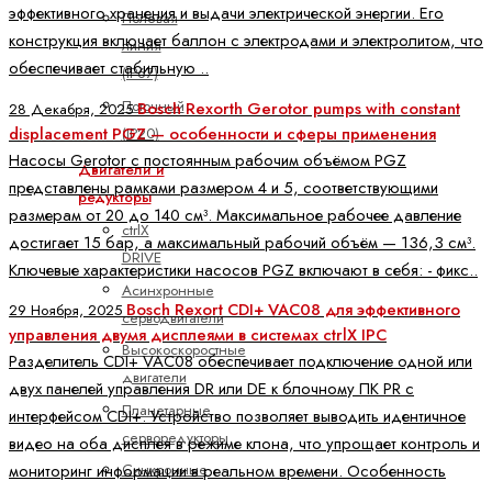
эффективного хранения и выдачи электрической энергии. Его
Полевая
конструкция включает баллон с электродами и электролитом, что
линия
обеспечивает стабильную ..
(IP67)
Поточный
Bosch Rexorth Gerotor pumps with constant
28 Декабря, 2025
displacement PGZ — особенности и сферы применения
(IP20)
Насосы Gerotor с постоянным рабочим объёмом PGZ
Двигатели и
представлены рамками размером 4 и 5, соответствующими
редукторы
размерам от 20 до 140 см³. Максимальное рабочее давление
ctrlX
достигает 15 бар, а максимальный рабочий объём — 136,3 см³.
DRIVE
Ключевые характеристики насосов PGZ включают в себя: - фикс..
Асинхронные
Bosch Rexort CDI+ VAC08 для эффективного
29 Ноября, 2025
серводвигатели
управления двумя дисплеями в системах ctrlX IPC
Высокоскоростные
Разделитель CDI+ VAC08 обеспечивает подключение одной или
двигатели
двух панелей управления DR или DE к блочному ПК PR с
Планетарные
интерфейсом CDI+. Устройство позволяет выводить идентичное
серворедукторы
видео на оба дисплея в режиме клона, что упрощает контроль и
Синхронные
мониторинг информации в реальном времени. Особенность