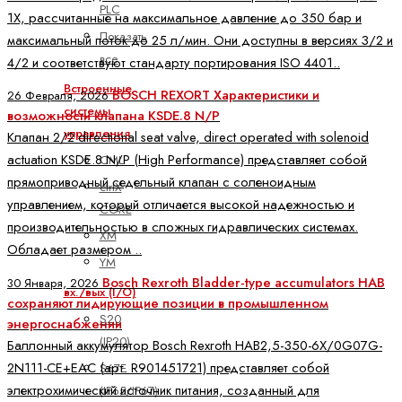
PLC
1X, рассчитанные на максимальное давление до 350 бар и
Показать
максимальный поток до 25 л/мин. Они доступны в версиях 3/2 и
все
4/2 и соответствуют стандарту портирования ISO 4401..
Встроенные
BOSCH REXORT Характеристики и
26 Февраля, 2026
системы
возможности клапана KSDE.8 N/P
управления
Клапан 2/2 directional seat valve, direct operated with solenoid
actuation KSDE.8 N/P (High Performance) представляет собой
CML
прямоприводный седельный клапан с соленоидным
ctrlX
управлением, который отличается высокой надежностью и
CORE
производительностью в сложных гидравлических системах.
XM
Обладает размером ..
YM
Bosch Rexroth Bladder-type accumulators HAB
30 Января, 2026
вх./вых (I/O)
сохраняют лидирующие позиции в промышленном
S20
энергоснабжении
(IP20)
Баллонный аккумулятор Bosch Rexroth HAB2,5-350-6X/0G07G-
2N111-CE+EAC (арт. R901451721) представляет собой
S67E
электрохимический источник питания, созданный для
(IP65/IP67)