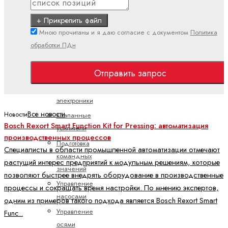
потоком
Пропорциональные
+ Прикрепить файл
распределительные
Мною прочитаны и я даю согласие с документом
Политика
клапаны
обработки ПДн
Электроника
Отправить запрос
Аксессуары
для
электроники
Все новости
Новости
Клапанные
Bosch Rexort Smart Function Kit for Pressing: автоматизация
усилители
производственных процессов
Подготовка
Специалисты в области промышленной автоматизации отмечают
командных
растущий интерес предприятий к модульным решениям, которые
значений
позволяют быстрее внедрять оборудование в производственные
Управление
процессы и сокращать время настройки. По мнению экспертов,
насосами
одним из примеров такого подхода является Bosch Rexort Smart
Управление
Func..
осями