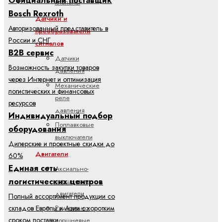
Официальный поставщик
клапаны
Bosch Rexroth
Датчики и
Авторизованный представитель в
преобразователи
России и СНГ
сигналов
B2B сервис
Датчики
Возможность закупки товаров
давления
через Интернет и оптимизация
Механические
логистических и финансовых
реле
ресурсов
давления
Индивидуальный подбор
Поплавковые
оборудования
выключатели
Дилерские и проектные скидки до
Двигатели
60%
Единая сеть
Аксиально-
логистических центров
поршневые
двигатели
Полный ассортимент продукции со
складов Европы и Азии с коротким
Радиально-
сроком поставки
поршневые