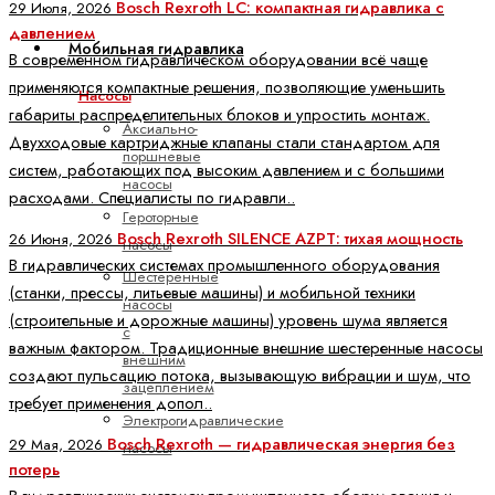
Bosch Rexroth LC: компактная гидравлика с
29 Июля, 2026
давлением
Мобильная гидравлика
В современном гидравлическом оборудовании всё чаще
применяются компактные решения, позволяющие уменьшить
Насосы
габариты распределительных блоков и упростить монтаж.
Аксиально-
Двухходовые картриджные клапаны стали стандартом для
поршневые
систем, работающих под высоким давлением и с большими
насосы
расходами. Специалисты по гидравли..
Героторные
Bosch Rexroth SILENCE AZPT: тихая мощность
26 Июня, 2026
насосы
В гидравлических системах промышленного оборудования
Шестеренные
(станки, прессы, литьевые машины) и мобильной техники
насосы
(строительные и дорожные машины) уровень шума является
с
важным фактором. Традиционные внешние шестеренные насосы
внешним
создают пульсацию потока, вызывающую вибрации и шум, что
зацеплением
требует применения допол..
Электрогидравлические
Bosch Rexroth — гидравлическая энергия без
29 Мая, 2026
насосы
потерь