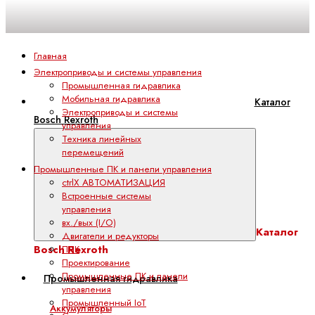
Главная
Электроприводы и системы управления
Промышленная гидравлика
Мобильная гидравлика
Каталог
Электроприводы и системы
Bosch Rexroth
управления
Техника линейных
перемещений
Промышленные ПК и панели управления
ctrlX АВТОМАТИЗАЦИЯ
Встроенные системы
управления
вх./вых (I/O)
Каталог
Двигатели и редукторы
Bosch Rexroth
ПЛК
Проектирование
Промышленные ПК и панели
Промышленная гидравлика
управления
Промышленный IoT
Аккумуляторы