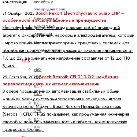
линейные
конструкции ..
электродвигатели
Bosch Rexort Electrohydraulic pump EHP –
31 Октября, 2025
Синхронные
особенности и эксплуатационные преимущества
моментные
Electrohydraulic pump EHP представляет собой приводной
двигатели
агрегат с фиксированным насосом и электродвигателем, который
Синхронные
широко применяется в транспортных средствах и системах для
серводвигатели
обработки грузов. Диапазон размеров насосов варьируется от
1.0 до 22, а номинальное напряжение составляет от 12 до 110
ПЛК
В, что..
ctrlX
Bosch Rexroth CFL01.1-Q2: надёжная
PLC
29 Сентября, 2025
перекрёстная связь в системах автоматизации
ILC -
В сфере промышленной автоматизации стабильный обмен
CML
данными между системами управления и приводами играет
ILC -
ключевую роль. Модуль Bosch Rexroth Перекрёстная связь
VPB
(Sercos II) CFL01.1-Q2 показывает, как продуманная инженерия
ILC -
способна повысить эффективность и гибкость технологических
XM
процессов. Оснащ..