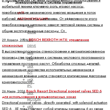
В гидравлических системах промышленного оборудования и
Электроприводы и системы управления
мобильной техники ключевую роль играют насосы,
преобразующие механическую энергию вращения в поток
ctrlX
рабочей жидкости под давлением. От эффективности этого
АВТОМАТИЗАЦИЯ
преобразования напрямую зависят тепловой режим системы и
ctrlX
общие эксплуатационные расходы. Сп..
CORE
ctrlX
BOSCH REXROTH MTX: управление
29 Апреля, 2026
сложностью
DRIVE
В высокотехнологичном станкостроении и автоматизированном
ctrlX
производстве требования к системам числового программного
HMI
управления постоянно растут. Обработка сложных деталей,
ctrlX
синхронизация множества исполнительных механизмов и
IOT
минимизация времени цикла становятся критическими факторами
ctrlX
конкурентоспособ..
IPC
Bosch Rexort Directional poppet valves SED 6
26 Марта, 2026
ctrlX
для использования в взрывоопасных зонах
MOTION
Directional poppet valves, directly operated, with solenoid actuation
ctrlX
SED 6…XE представляют собой клапаны размером 6 из серии