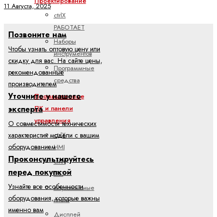
Проектирование
11 Августа, 2025
ctrlX
РАБОТАЕТ
Позвоните нам
Наборы
Чтобы узнать оптовую цену или
инструментов
скидку для вас. На сайте цены,
Программные
рекомендованные
средства
производителем
Уточните у нашего
Промышленные
эксперта
ПК и панели
управления
О совместимости технических
ctrlX
характеристик модели с вашим
оборудованием
HMI
Проконсультируйтесь
ctrlX
перед покупкой
IPC
Узнайте все особенности
встраиваемые
оборудования, которые важны
платы
именно вам
Дисплей