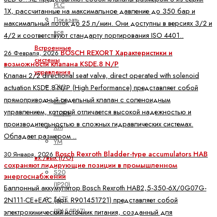
PLC
1X, рассчитанные на максимальное давление до 350 бар и
Показать
максимальный поток до 25 л/мин. Они доступны в версиях 3/2 и
все
4/2 и соответствуют стандарту портирования ISO 4401..
Встроенные
BOSCH REXORT Характеристики и
26 Февраля, 2026
системы
возможности клапана KSDE.8 N/P
управления
Клапан 2/2 directional seat valve, direct operated with solenoid
CML
actuation KSDE.8 N/P (High Performance) представляет собой
прямоприводный седельный клапан с соленоидным
ctrlX
управлением, который отличается высокой надежностью и
CORE
производительностью в сложных гидравлических системах.
XM
Обладает размером ..
YM
Bosch Rexroth Bladder-type accumulators HAB
30 Января, 2026
вх./вых (I/O)
сохраняют лидирующие позиции в промышленном
S20
энергоснабжении
(IP20)
Баллонный аккумулятор Bosch Rexroth HAB2,5-350-6X/0G07G-
S67E
2N111-CE+EAC (арт. R901451721) представляет собой
(IP65/IP67)
электрохимический источник питания, созданный для