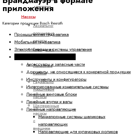
Брандмауэр в формате
приложения
двигатели
Насосы
Категории продукции Bosch Rexroth
Аксиально-
поршневые
Промышленная гидравлика
насосы
Мобильная гидравлика
Электроприводы и системы управления
Героторные
Техника линейных перемещений
насосы
Аксессуары и запасные части
Лопастные
Документы, не относящиеся к конкретной продукции
насосы
Инструменты и конфигураторы
Радиально-
Интегрированные измерительные системы
поршневые
Линейные винтовые блоки
насосы
Линейные втулки и валы
Шестеренные
Линейные направляющие
насосы
Миниатюрные системы шариковых
с
направляющих
внешним
Направляющие для кулачковых роликов