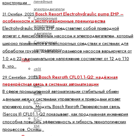
линейные
конструкции ..
электродвигатели
Bosch Rexort Electrohydraulic pump EHP –
31 Октября, 2025
Синхронные
особенности и эксплуатационные преимущества
моментные
Electrohydraulic pump EHP представляет собой приводной
двигатели
агрегат с фиксированным насосом и электродвигателем, который
Синхронные
широко применяется в транспортных средствах и системах для
серводвигатели
обработки грузов. Диапазон размеров насосов варьируется от
1.0 до 22, а номинальное напряжение составляет от 12 до 110
ПЛК
В, что..
ctrlX
PLC
Bosch Rexroth CFL01.1-Q2: надёжная
29 Сентября, 2025
перекрёстная связь в системах автоматизации
ILC -
В сфере промышленной автоматизации стабильный обмен
CML
данными между системами управления и приводами играет
ILC -
ключевую роль. Модуль Bosch Rexroth Перекрёстная связь
VPB
(Sercos II) CFL01.1-Q2 показывает, как продуманная инженерия
ILC -
способна повысить эффективность и гибкость технологических
XM
процессов. Оснащ..