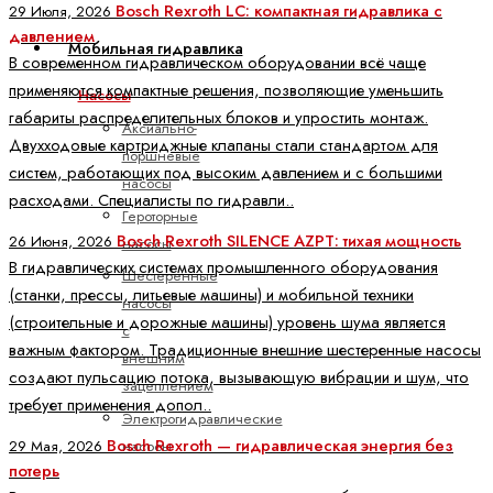
Bosch Rexroth LC: компактная гидравлика с
29 Июля, 2026
давлением
Мобильная гидравлика
В современном гидравлическом оборудовании всё чаще
применяются компактные решения, позволяющие уменьшить
Насосы
габариты распределительных блоков и упростить монтаж.
Аксиально-
Двухходовые картриджные клапаны стали стандартом для
поршневые
систем, работающих под высоким давлением и с большими
насосы
расходами. Специалисты по гидравли..
Героторные
Bosch Rexroth SILENCE AZPT: тихая мощность
26 Июня, 2026
насосы
В гидравлических системах промышленного оборудования
Шестеренные
(станки, прессы, литьевые машины) и мобильной техники
насосы
(строительные и дорожные машины) уровень шума является
с
важным фактором. Традиционные внешние шестеренные насосы
внешним
создают пульсацию потока, вызывающую вибрации и шум, что
зацеплением
требует применения допол..
Электрогидравлические
Bosch Rexroth — гидравлическая энергия без
насосы
29 Мая, 2026
потерь