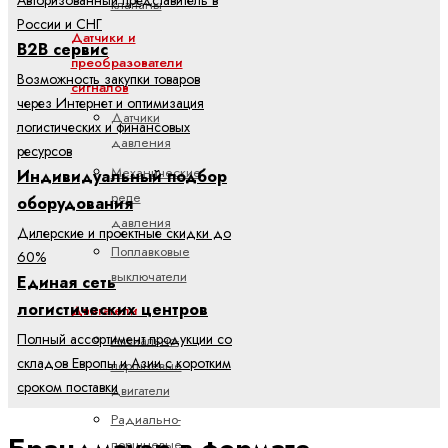
клапаны
России и СНГ
Датчики и
B2B сервис
преобразователи
Возможность закупки товаров
сигналов
через Интернет и оптимизация
Датчики
логистических и финансовых
давления
ресурсов
Механические
Индивидуальный подбор
реле
оборудования
давления
Дилерские и проектные скидки до
Поплавковые
60%
выключатели
Единая сеть
логистических центров
Двигатели
Полный ассортимент продукции со
Аксиально-
складов Европы и Азии с коротким
поршневые
сроком поставки
двигатели
Радиально-
поршневые