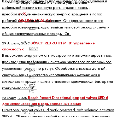
В гидравлических системах промышленного оборудования и
Электроприводы и системы управления
мобильной техники ключевую роль играют насосы,
ctrlX
преобразующие механическую энергию вращения в поток
АВТОМАТИЗАЦИЯ
рабочей жидкости под давлением. От эффективности этого
преобразования напрямую зависят тепловой режим системы и
ctrlX
общие эксплуатационные расходы. Сп..
CORE
ctrlX
BOSCH REXROTH MTX: управление
29 Апреля, 2026
DRIVE
сложностью
В высокотехнологичном станкостроении и автоматизированном
ctrlX
производстве требования к системам числового программного
HMI
управления постоянно растут. Обработка сложных деталей,
ctrlX
синхронизация множества исполнительных механизмов и
IOT
минимизация времени цикла становятся критическими факторами
ctrlX
конкурентоспособ..
IPC
Bosch Rexort Directional poppet valves SED 6
26 Марта, 2026
ctrlX
для использования в взрывоопасных зонах
MOTION
Directional poppet valves, directly operated, with solenoid actuation
ctrlX
SED 6…XE представляют собой клапаны размером 6 из серии