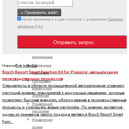
потоком
Пропорциональные
+ Прикрепить файл
распределительные
Мною прочитаны и я даю согласие с документом
Политика
клапаны
обработки ПДн
Электроника
Отправить запрос
Аксессуары
для
электроники
Клапанные
Все новости
Новости
Bosch Rexort Smart Function Kit for Pressing: автоматизация
усилители
производственных процессов
Подготовка
Специалисты в области промышленной автоматизации отмечают
командных
растущий интерес предприятий к модульным решениям, которые
значений
позволяют быстрее внедрять оборудование в производственные
Управление
процессы и сокращать время настройки. По мнению экспертов,
насосами
одним из примеров такого подхода является Bosch Rexort Smart
Управление
Func..
осями