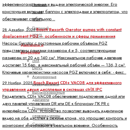
эффективного хранения и выдачи электрической энергии. Его
Полевая
конструкция включает баллон с электродами и электролитом, что
линия
обеспечивает стабильную ..
(IP67)
Поточный
Bosch Rexorth Gerotor pumps with constant
28 Декабря, 2025
(IP20)
displacement PGZ — особенности и сферы применения
Насосы Gerotor с постоянным рабочим объёмом PGZ
Двигатели и
представлены рамками размером 4 и 5, соответствующими
редукторы
размерам от 20 до 140 см³. Максимальное рабочее давление
ctrlX
достигает 15 бар, а максимальный рабочий объём — 136,3 см³.
DRIVE
Ключевые характеристики насосов PGZ включают в себя: - фикс..
Асинхронные
Bosch Rexort CDI+ VAC08 для эффективного
29 Ноября, 2025
серводвигатели
управления двумя дисплеями в системах ctrlX IPC
Высокоскоростные
Разделитель CDI+ VAC08 обеспечивает подключение одной или
двигатели
двух панелей управления DR или DE к блочному ПК PR с
Планетарные
интерфейсом CDI+. Устройство позволяет выводить идентичное
серворедукторы
видео на оба дисплея в режиме клона, что упрощает контроль и
Синхронные
мониторинг информации в реальном времени. Особенность