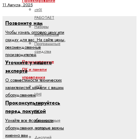
Проектирование
11 Августа, 2025
ctrlX
РАБОТАЕТ
Позвоните нам
Наборы
Чтобы узнать оптовую цену или
инструментов
скидку для вас. На сайте цены,
Программные
рекомендованные
средства
производителем
Промышленные
Уточните у нашего
ПК и панели
эксперта
управления
О совместимости технических
ctrlX
характеристик модели с вашим
HMI
оборудованием
Проконсультируйтесь
ctrlX
перед покупкой
IPC
встраиваемые
Узнайте все особенности
оборудования, которые важны
платы
именно вам
Дисплей