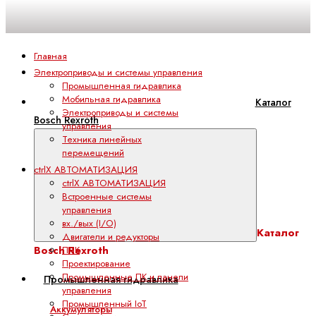
Главная
Электроприводы и системы управления
Промышленная гидравлика
Мобильная гидравлика
Каталог
Электроприводы и системы
Bosch Rexroth
управления
Техника линейных
перемещений
ctrlX АВТОМАТИЗАЦИЯ
ctrlX АВТОМАТИЗАЦИЯ
Встроенные системы
управления
вх./вых (I/O)
Каталог
Двигатели и редукторы
Bosch Rexroth
ПЛК
Проектирование
Промышленные ПК и панели
Промышленная гидравлика
управления
Промышленный IoT
Аккумуляторы