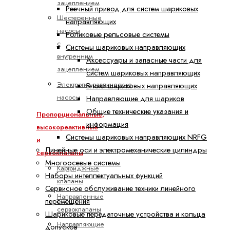
зацеплением
Реечный привод для систем шариковых
Шестеренные
направляющих
насосы
Роликовые рельсовые системы
с
Системы шариковых направляющих
внутренним
Аксессуары и запасные части для
зацеплением
систем шариковых направляющих
Электрогидравлические
Блоки шариковых направляющих
насосы
Направляющие для шариков
Общие технические указания и
Пропорциональные,
информация
высокореактивные
Системы шариковых направляющих NRFG
и
Линейные оси и электромеханические цилиндры
сервоклапаны
Многоосевые системы
Картриджные
Наборы интеллектуальных функций
клапаны
Сервисное обслуживание техники линейного
Направленные
перемещения
сервоклапаны
Шариковые передаточные устройства и кольца
Направляющие
допусков