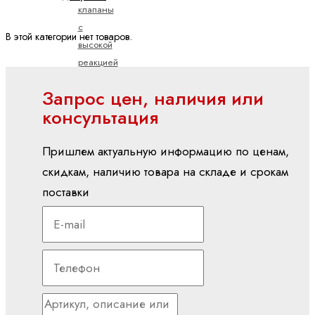
клапаны
с
В этой категории нет товаров.
высокой
реакцией
Принадлежности
Запрос цен, наличия или
для
консультация
пропорциональных,
высокореактивных
Пришлем актуальную информацию по ценам,
и
скидкам, наличию товара на складе и срокам
сервоклапанов
поставки
Пропорциональные
клапаны
регулирования
давления
Пропорциональные
клапаны
управления