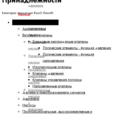
Принадлежности
двигатели
Категории продукции Bosch Rexroth
Насосы
Аксиально-
Промышленная гидравлика
поршневые
Аккумуляторы
насосы
Вкл/выкл клапаны
2-ходовые картриджные клапаны
Героторные
Логические элементы - функция давления
насосы
Логические элементы - функция
Лопастные
направления
насосы
Изолирующие клапаны
Радиально-
Клапаны давления
поршневые
Клапаны управления потоком
насосы
Направленные клапаны
Шестеренные
Датчики и преобразователи сигналов
насосы
Двигатели
с
Насосы
внешним
Пропорциональные, высокореактивные и