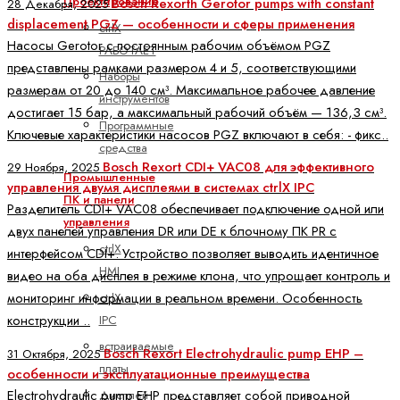
Проектирование
Bosch Rexorth Gerotor pumps with constant
28 Декабря, 2025
displacement PGZ — особенности и сферы применения
ctrlX
Насосы Gerotor с постоянным рабочим объёмом PGZ
РАБОТАЕТ
представлены рамками размером 4 и 5, соответствующими
Наборы
размерам от 20 до 140 см³. Максимальное рабочее давление
инструментов
достигает 15 бар, а максимальный рабочий объём — 136,3 см³.
Программные
Ключевые характеристики насосов PGZ включают в себя: - фикс..
средства
Bosch Rexort CDI+ VAC08 для эффективного
29 Ноября, 2025
Промышленные
управления двумя дисплеями в системах ctrlX IPC
ПК и панели
Разделитель CDI+ VAC08 обеспечивает подключение одной или
управления
двух панелей управления DR или DE к блочному ПК PR с
ctrlX
интерфейсом CDI+. Устройство позволяет выводить идентичное
HMI
видео на оба дисплея в режиме клона, что упрощает контроль и
ctrlX
мониторинг информации в реальном времени. Особенность
IPC
конструкции ..
встраиваемые
Bosch Rexort Electrohydraulic pump EHP –
31 Октября, 2025
платы
особенности и эксплуатационные преимущества
Electrohydraulic pump EHP представляет собой приводной
Дисплей