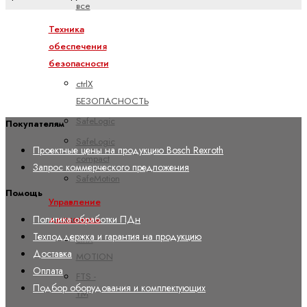
все
Техника
обеспечения
безопасности
ctrlX
БЕЗОПАСНОСТЬ
SafeLogic
Покупателям
SafeLogic
Проектные цены на продукцию Bosch Rexroth
compact
Запрос коммерческого предложения
SafeMotion
Помощь
Управление
движением
Политика обработки ПДн
Техподдержка и гарантия на продукцию
ctrlX
Доставка
MOTION
Оплата
FTS -
Подбор оборудования и комплектующих
YM