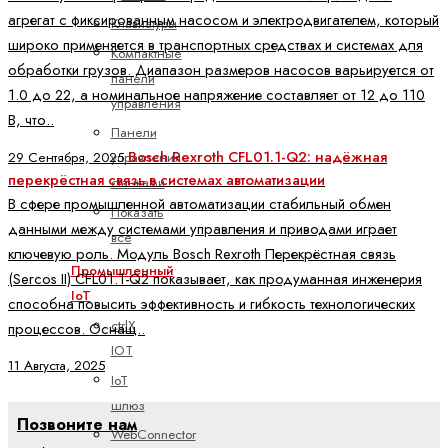
агрегат с фиксированным насосом и электродвигателем, который
Клавиатуры
широко применяется в транспортных средствах и системах для
Компактные
обработки грузов. Диапазон размеров насосов варьируется от
панели
1.0 до 22, а номинальное напряжение составляет от 12 до 110
управления
В, что..
Панели
Bosch Rexroth CFL01.1-Q2: надёжная
29 Сентября, 2025
управления
перекрёстная связь в системах автоматизации
станками
В сфере промышленной автоматизации стабильный обмен
Показать
данными между системами управления и приводами играет
все
ключевую роль. Модуль Bosch Rexroth Перекрёстная связь
Промышленный
(Sercos II) CFL01.1-Q2 показывает, как продуманная инженерия
IoT
способна повысить эффективность и гибкость технологических
ctrlX
процессов. Оснащ..
IOT
11 Августа, 2025
IoT
шлюз
Позвоните нам
WebConnector