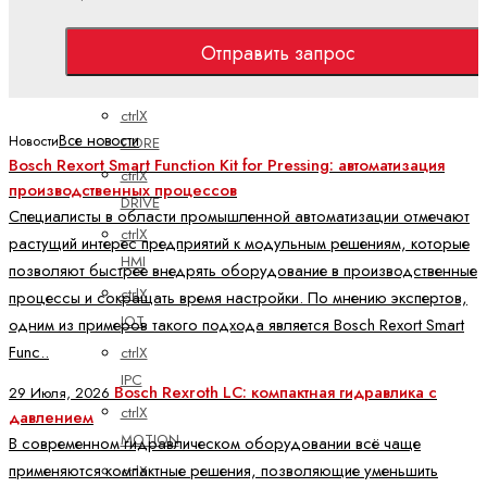
Электроприводы и системы управления
Отправить запрос
ctrlX
АВТОМАТИЗАЦИЯ
ctrlX
Все новости
Новости
CORE
Bosch Rexort Smart Function Kit for Pressing: автоматизация
ctrlX
производственных процессов
DRIVE
Специалисты в области промышленной автоматизации отмечают
ctrlX
растущий интерес предприятий к модульным решениям, которые
HMI
позволяют быстрее внедрять оборудование в производственные
ctrlX
процессы и сокращать время настройки. По мнению экспертов,
IOT
одним из примеров такого подхода является Bosch Rexort Smart
Func..
ctrlX
IPC
Bosch Rexroth LC: компактная гидравлика с
29 Июля, 2026
ctrlX
давлением
MOTION
В современном гидравлическом оборудовании всё чаще
применяются компактные решения, позволяющие уменьшить
ctrlX