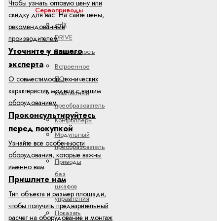
Чтобы узнать оптовую цену или
Сервоприводы
скидку для вас. На сайте цены,
ctrlX
рекомендованные
DRIVE
производителем
Уточните у нашего
Безопасность
эксперта
Встроенное
ПО
О совместимости технических
характеристик модели с вашим
Компактный
оборудованием
преобразователь
Проконсультируйтесь
Контроллеры
перед покупкой
Модульный
Узнайте все особенности
преобразователь
оборудования, которые важны
Приводы
именно вам
без
Пришлите нам
шкафов
Тип объекта и размер площади,
управления
чтобы получить предварительный
Показать
расчет на оборудование и монтаж