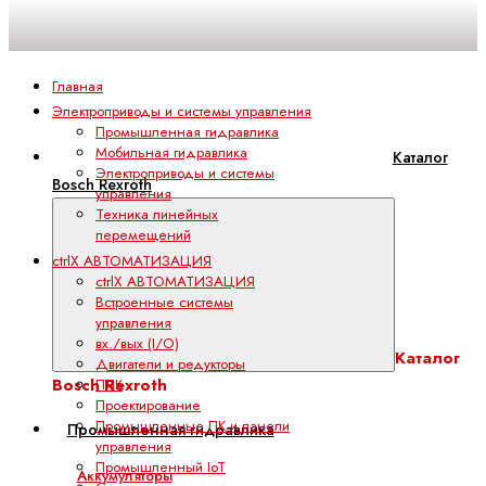
Главная
Электроприводы и системы управления
Промышленная гидравлика
Мобильная гидравлика
Каталог
Электроприводы и системы
Bosch Rexroth
управления
Техника линейных
перемещений
ctrlX АВТОМАТИЗАЦИЯ
ctrlX АВТОМАТИЗАЦИЯ
Встроенные системы
управления
вх./вых (I/O)
Каталог
Двигатели и редукторы
Bosch Rexroth
ПЛК
Проектирование
Промышленные ПК и панели
Промышленная гидравлика
управления
Промышленный IoT
Аккумуляторы