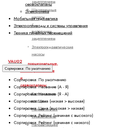
зацеплением
сервоклапаны
Шестеренные
Электроника
насосы
Мобильная гидравлика
с
Электроприводы и системы управления
внутренним
Техника линейных перемещений
зацеплением
VAC08
Электрогидравлические
VAP01
насосы
VAS09
VAU02
Пропорциональные,
Сортировка: По умолчанию
высокореактивные
и
Сортировка: По умолчанию
сервоклапаны
Сортировка: Название (А - Я)
Картриджные
Сортировка: Название (Я - А)
клапаны
Сортировка: Цена (низкая > высокая)
Сортировка: Цена (высокая > низкая)
Направленные
Сортировка: Рейтинг (начиная с высокого)
сервоклапаны
Сортировка: Рейтинг (начиная с низкого)
Направляющие