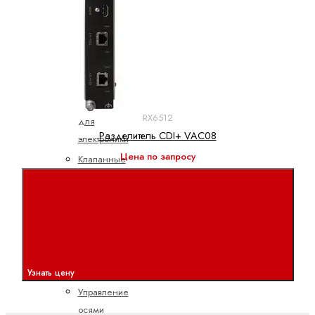
потоком
Пропорциональные
распределительные
клапаны
Электроника
Аксессуары
RX6512
для
Разделитель CDI+ VAC08
электроники
Цена по запросу
Клапанные
усилители
Подготовка
командных
значений
Управление
насосами
Узнать цену
Управление
осями