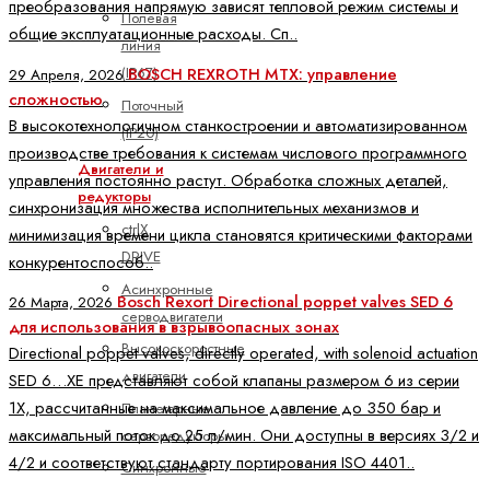
преобразования напрямую зависят тепловой режим системы и
Полевая
общие эксплуатационные расходы. Сп..
линия
BOSCH REXROTH MTX: управление
(IP67)
29 Апреля, 2026
сложностью
Поточный
В высокотехнологичном станкостроении и автоматизированном
(IP20)
производстве требования к системам числового программного
Двигатели и
управления постоянно растут. Обработка сложных деталей,
редукторы
синхронизация множества исполнительных механизмов и
ctrlX
минимизация времени цикла становятся критическими факторами
DRIVE
конкурентоспособ..
Асинхронные
Bosch Rexort Directional poppet valves SED 6
26 Марта, 2026
серводвигатели
для использования в взрывоопасных зонах
Высокоскоростные
Directional poppet valves, directly operated, with solenoid actuation
двигатели
SED 6…XE представляют собой клапаны размером 6 из серии
1X, рассчитанные на максимальное давление до 350 бар и
Планетарные
максимальный поток до 25 л/мин. Они доступны в версиях 3/2 и
серворедукторы
4/2 и соответствуют стандарту портирования ISO 4401..
Синхронные