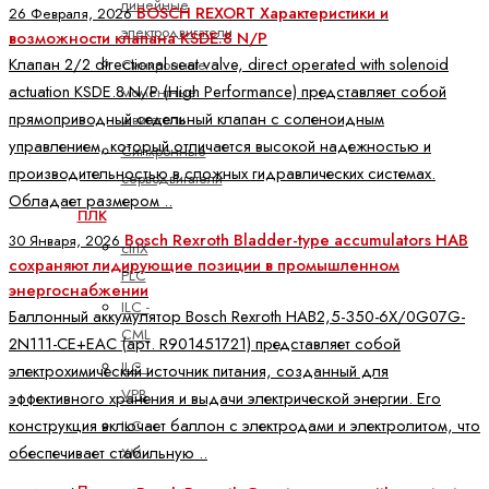
линейные
BOSCH REXORT Характеристики и
26 Февраля, 2026
электродвигатели
возможности клапана KSDE.8 N/P
Клапан 2/2 directional seat valve, direct operated with solenoid
Синхронные
actuation KSDE.8 N/P (High Performance) представляет собой
моментные
прямоприводный седельный клапан с соленоидным
двигатели
управлением, который отличается высокой надежностью и
Синхронные
производительностью в сложных гидравлических системах.
серводвигатели
Обладает размером ..
ПЛК
Bosch Rexroth Bladder-type accumulators HAB
30 Января, 2026
ctrlX
сохраняют лидирующие позиции в промышленном
PLC
энергоснабжении
ILC -
Баллонный аккумулятор Bosch Rexroth HAB2,5-350-6X/0G07G-
CML
2N111-CE+EAC (арт. R901451721) представляет собой
ILC -
электрохимический источник питания, созданный для
VPB
эффективного хранения и выдачи электрической энергии. Его
конструкция включает баллон с электродами и электролитом, что
ILC -
обеспечивает стабильную ..
XM