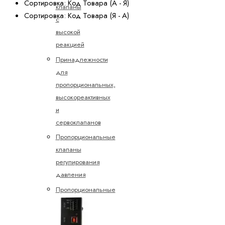
Сортировка: Код Товара (А - Я)
клапаны
Сортировка: Код Товара (Я - А)
с
высокой
реакцией
Принадлежности
для
пропорциональных,
высокореактивных
и
сервоклапанов
Пропорциональные
клапаны
регулирования
давления
Пропорциональные
клапаны
управления