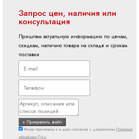
Запрос цен, наличия или
Мобильная гидравлика
консультация
Насосы
Пришлем актуальную информацию по ценам,
Аксиально-
поршневые
скидкам, наличию товара на складе и срокам
насосы
поставки
Героторные
насосы
Шестеренные
насосы
с
внешним
зацеплением
Электрогидравлические
+ Прикрепить файл
насосы
Мною прочитаны и я даю согласие с документом
Политика
обработки ПДн