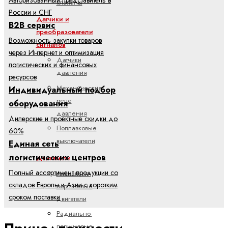
клапаны
России и СНГ
Датчики и
B2B сервис
преобразователи
Возможность закупки товаров
сигналов
через Интернет и оптимизация
Датчики
логистических и финансовых
давления
ресурсов
Механические
Индивидуальный подбор
реле
оборудования
давления
Дилерские и проектные скидки до
Поплавковые
60%
выключатели
Единая сеть
логистических центров
Двигатели
Полный ассортимент продукции со
Аксиально-
складов Европы и Азии с коротким
поршневые
сроком поставки
двигатели
Радиально-
поршневые