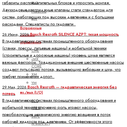
габариты распределительных блоков и упростить монтаж.
PLC
Двухходовые картриджные клапаны стали стандартом для
Показать
систем, работающих под высоким давлением и с большими
все
расходами. Специалисты по гидравли..
Встроенные
Bosch Rexroth SILENCE AZPT: тихая мощность
26 Июня, 2026
системы
В гидравлических системах промышленного оборудования
управления
(станки, прессы, литьевые машины) и мобильной техники
CML
(строительные и дорожные машины) уровень шума является
ctrlX
важным фактором. Традиционные внешние шестеренные насосы
CORE
создают пульсацию потока, вызывающую вибрации и шум, что
XM
требует применения допол..
YM
Bosch Rexroth — гидравлическая энергия без
29 Мая, 2026
вх./вых (I/O)
потерь
В гидравлических системах промышленного оборудования и
S20
мобильной техники ключевую роль играют насосы,
(IP20)
преобразующие механическую энергию вращения в поток
S67E
рабочей жидкости под давлением. От эффективности этого
(IP65/IP67)