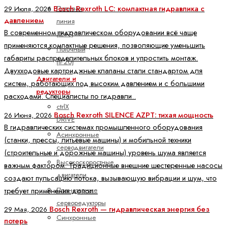
Bosch Rexroth LC: компактная гидравлика с
Полевая
29 Июля, 2026
давлением
линия
В современном гидравлическом оборудовании всё чаще
(IP67)
применяются компактные решения, позволяющие уменьшить
Поточный
габариты распределительных блоков и упростить монтаж.
(IP20)
Двухходовые картриджные клапаны стали стандартом для
Двигатели и
систем, работающих под высоким давлением и с большими
редукторы
расходами. Специалисты по гидравли..
ctrlX
Bosch Rexroth SILENCE AZPT: тихая мощность
26 Июня, 2026
DRIVE
В гидравлических системах промышленного оборудования
Асинхронные
(станки, прессы, литьевые машины) и мобильной техники
серводвигатели
(строительные и дорожные машины) уровень шума является
Высокоскоростные
важным фактором. Традиционные внешние шестеренные насосы
двигатели
создают пульсацию потока, вызывающую вибрации и шум, что
Планетарные
требует применения допол..
серворедукторы
Bosch Rexroth — гидравлическая энергия без
29 Мая, 2026
Синхронные
потерь