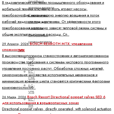
линейные
В гидравлических системах промышленного оборудования и
электродвигатели
мобильной техники ключевую роль играют насосы,
Синхронные
преобразующие механическую энергию вращения в поток
моментные
рабочей жидкости под давлением. От эффективности этого
двигатели
преобразования напрямую зависят тепловой режим системы и
общие эксплуатационные расходы. Сп..
Синхронные
серводвигатели
BOSCH REXROTH MTX: управление
29 Апреля, 2026
сложностью
ПЛК
В высокотехнологичном станкостроении и автоматизированном
ctrlX
производстве требования к системам числового программного
PLC
управления постоянно растут. Обработка сложных деталей,
ILC -
синхронизация множества исполнительных механизмов и
CML
минимизация времени цикла становятся критическими факторами
ILC -
конкурентоспособ..
VPB
Bosch Rexort Directional poppet valves SED 6
26 Марта, 2026
ILC -
для использования в взрывоопасных зонах
XM
Directional poppet valves, directly operated, with solenoid actuation