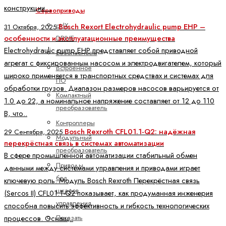
конструкции ..
Сервоприводы
ctrlX
Bosch Rexort Electrohydraulic pump EHP –
31 Октября, 2025
особенности и эксплуатационные преимущества
DRIVE
Electrohydraulic pump EHP представляет собой приводной
Безопасность
агрегат с фиксированным насосом и электродвигателем, который
Встроенное
широко применяется в транспортных средствах и системах для
ПО
обработки грузов. Диапазон размеров насосов варьируется от
Компактный
1.0 до 22, а номинальное напряжение составляет от 12 до 110
преобразователь
В, что..
Контроллеры
Bosch Rexroth CFL01.1-Q2: надёжная
29 Сентября, 2025
Модульный
перекрёстная связь в системах автоматизации
преобразователь
В сфере промышленной автоматизации стабильный обмен
Приводы
данными между системами управления и приводами играет
без
ключевую роль. Модуль Bosch Rexroth Перекрёстная связь
шкафов
(Sercos II) CFL01.1-Q2 показывает, как продуманная инженерия
управления
способна повысить эффективность и гибкость технологических
Показать
процессов. Оснащ..