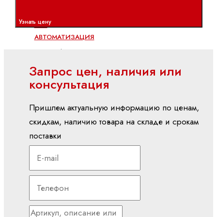
Электроприводы и системы управления
Узнать цену
ctrlX
АВТОМАТИЗАЦИЯ
ctrlX
CORE
Запрос цен, наличия или
ctrlX
консультация
DRIVE
ctrlX
Пришлем актуальную информацию по ценам,
HMI
скидкам, наличию товара на складе и срокам
ctrlX
поставки
IOT
ctrlX
IPC
ctrlX
MOTION
ctrlX