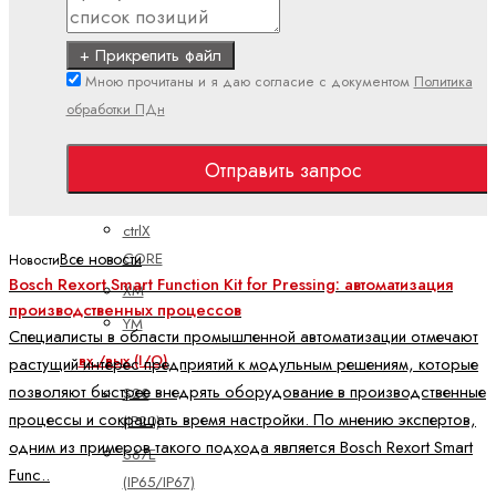
PLC
Показать
+ Прикрепить файл
все
Мною прочитаны и я даю согласие с документом
Политика
обработки ПДн
Встроенные
системы
управления
Отправить запрос
CML
ctrlX
CORE
Все новости
Новости
Bosch Rexort Smart Function Kit for Pressing: автоматизация
XM
производственных процессов
YM
Специалисты в области промышленной автоматизации отмечают
вх./вых (I/O)
растущий интерес предприятий к модульным решениям, которые
позволяют быстрее внедрять оборудование в производственные
S20
процессы и сокращать время настройки. По мнению экспертов,
(IP20)
одним из примеров такого подхода является Bosch Rexort Smart
S67E
Func..
(IP65/IP67)