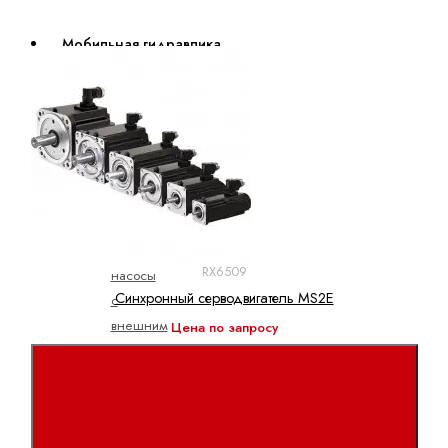
Мобильная гидравлика
Насосы
Аксиально-
поршневые
насосы
Героторные
насосы
Шестеренные
RX6509
насосы
Синхронный серводвигатель MS2E
с
внешним
Цена по запросу
зацеплением
Электрогидравлические
насосы