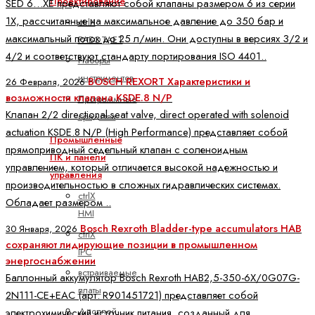
Проектирование
SED 6…XE представляют собой клапаны размером 6 из серии
1X, рассчитанные на максимальное давление до 350 бар и
ctrlX
максимальный поток до 25 л/мин. Они доступны в версиях 3/2 и
РАБОТАЕТ
4/2 и соответствуют стандарту портирования ISO 4401..
Наборы
инструментов
BOSCH REXORT Характеристики и
26 Февраля, 2026
возможности клапана KSDE.8 N/P
Программные
Клапан 2/2 directional seat valve, direct operated with solenoid
средства
actuation KSDE.8 N/P (High Performance) представляет собой
Промышленные
прямоприводный седельный клапан с соленоидным
ПК и панели
управлением, который отличается высокой надежностью и
управления
производительностью в сложных гидравлических системах.
ctrlX
Обладает размером ..
HMI
Bosch Rexroth Bladder-type accumulators HAB
30 Января, 2026
ctrlX
сохраняют лидирующие позиции в промышленном
IPC
энергоснабжении
встраиваемые
Баллонный аккумулятор Bosch Rexroth HAB2,5-350-6X/0G07G-
платы
2N111-CE+EAC (арт. R901451721) представляет собой
Дисплей
электрохимический источник питания, созданный для