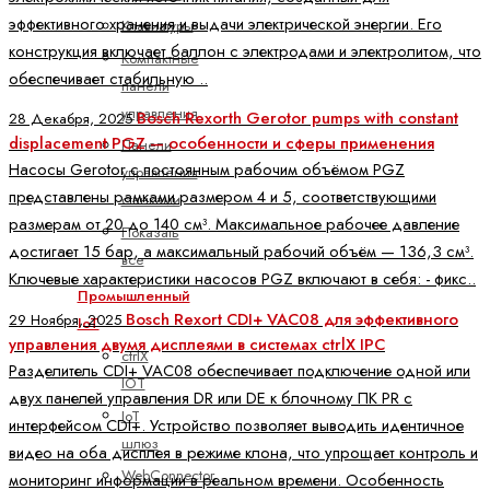
эффективного хранения и выдачи электрической энергии. Его
Клавиатуры
конструкция включает баллон с электродами и электролитом, что
Компактные
обеспечивает стабильную ..
панели
управления
Bosch Rexorth Gerotor pumps with constant
28 Декабря, 2025
displacement PGZ — особенности и сферы применения
Панели
Насосы Gerotor с постоянным рабочим объёмом PGZ
управления
представлены рамками размером 4 и 5, соответствующими
станками
размерам от 20 до 140 см³. Максимальное рабочее давление
Показать
достигает 15 бар, а максимальный рабочий объём — 136,3 см³.
все
Ключевые характеристики насосов PGZ включают в себя: - фикс..
Промышленный
Bosch Rexort CDI+ VAC08 для эффективного
29 Ноября, 2025
IoT
управления двумя дисплеями в системах ctrlX IPC
ctrlX
Разделитель CDI+ VAC08 обеспечивает подключение одной или
IOT
двух панелей управления DR или DE к блочному ПК PR с
IoT
интерфейсом CDI+. Устройство позволяет выводить идентичное
шлюз
видео на оба дисплея в режиме клона, что упрощает контроль и
WebConnector
мониторинг информации в реальном времени. Особенность