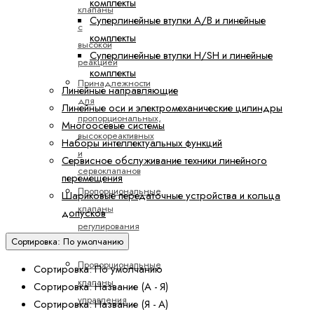
комплекты
клапаны
Суперлинейные втулки A/B и линейные
с
комплекты
высокой
Суперлинейные втулки H/SH и линейные
реакцией
комплекты
Принадлежности
Линейные направляющие
для
Линейные оси и электромеханические цилиндры
пропорциональных,
Многоосевые системы
высокореактивных
Наборы интеллектуальных функций
и
Сервисное обслуживание техники линейного
сервоклапанов
перемещения
Пропорциональные
Шариковые передаточные устройства и кольца
клапаны
допусков
регулирования
Сортировка: По умолчанию
давления
Пропорциональные
Сортировка: По умолчанию
клапаны
Сортировка: Название (А - Я)
управления
Сортировка: Название (Я - А)