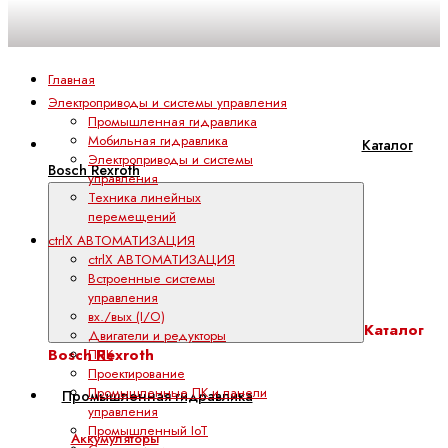
Главная
Электроприводы и системы управления
Промышленная гидравлика
Мобильная гидравлика
Каталог
Электроприводы и системы
Bosch Rexroth
управления
Техника линейных
перемещений
ctrlX АВТОМАТИЗАЦИЯ
ctrlX АВТОМАТИЗАЦИЯ
Встроенные системы
управления
вх./вых (I/O)
Каталог
Двигатели и редукторы
Bosch Rexroth
ПЛК
Проектирование
Промышленные ПК и панели
Промышленная гидравлика
управления
Промышленный IoT
Аккумуляторы