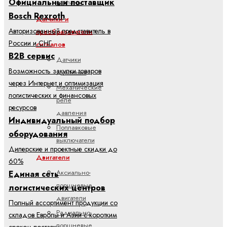
Официальный поставщик
клапаны
Bosch Rexroth
Датчики и
Авторизованный представитель в
преобразователи
России и СНГ
сигналов
B2B сервис
Датчики
Возможность закупки товаров
давления
через Интернет и оптимизация
Механические
логистических и финансовых
реле
ресурсов
давления
Индивидуальный подбор
Поплавковые
оборудования
выключатели
Дилерские и проектные скидки до
Двигатели
60%
Аксиально-
Единая сеть
поршневые
логистических центров
двигатели
Полный ассортимент продукции со
Радиально-
складов Европы и Азии с коротким
поршневые