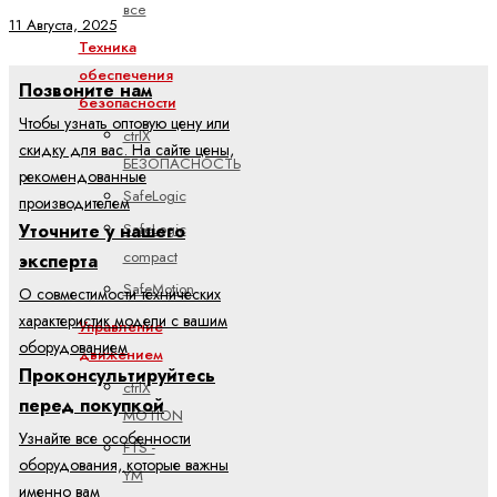
все
11 Августа, 2025
Техника
обеспечения
Позвоните нам
безопасности
Чтобы узнать оптовую цену или
ctrlX
скидку для вас. На сайте цены,
БЕЗОПАСНОСТЬ
рекомендованные
SafeLogic
производителем
SafeLogic
Уточните у нашего
compact
эксперта
SafeMotion
О совместимости технических
характеристик модели с вашим
Управление
оборудованием
движением
Проконсультируйтесь
ctrlX
перед покупкой
MOTION
Узнайте все особенности
FTS -
оборудования, которые важны
YM
именно вам