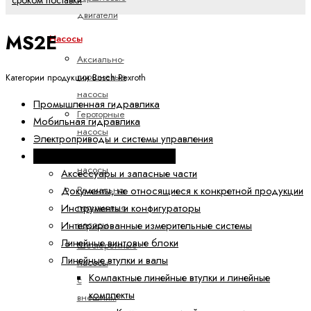
сроком поставки
двигатели
MS2E
Насосы
Аксиально-
поршневые
Категории продукции Bosch Rexroth
насосы
Промышленная гидравлика
Героторные
Мобильная гидравлика
насосы
Электроприводы и системы управления
Лопастные
Техника линейных перемещений
насосы
Аксессуары и запасные части
Радиально-
Документы, не относящиеся к конкретной продукции
поршневые
Инструменты и конфигураторы
насосы
Интегрированные измерительные системы
Линейные винтовые блоки
Шестеренные
Линейные втулки и валы
насосы
Компактные линейные втулки и линейные
с
комплекты
внешним