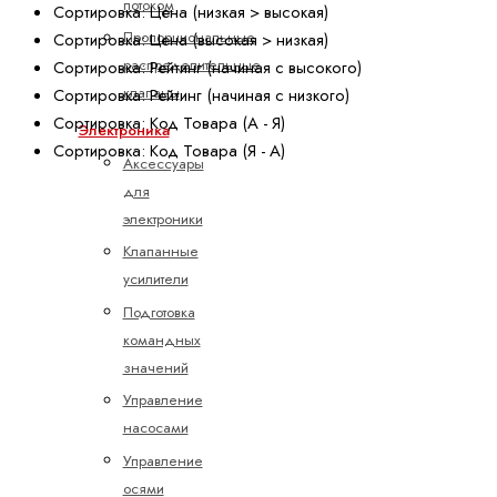
потоком
Сортировка: Цена (низкая > высокая)
Пропорциональные
Сортировка: Цена (высокая > низкая)
распределительные
Сортировка: Рейтинг (начиная с высокого)
клапаны
Сортировка: Рейтинг (начиная с низкого)
Сортировка: Код Товара (А - Я)
Электроника
Сортировка: Код Товара (Я - А)
Аксессуары
для
электроники
Клапанные
усилители
Подготовка
командных
значений
Управление
насосами
Управление
осями